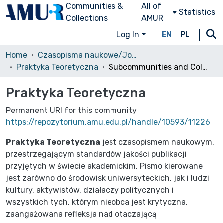
Communities &
All of
Statistics
Collections
AMUR
Log In
EN
PL
Home
Czasopisma naukowe/Journals
Praktyka Teoretyczna
Subcommunities and Collections
Praktyka Teoretyczna
Permanent URI for this community
https://repozytorium.amu.edu.pl/handle/10593/11226
Praktyka Teoretyczna
jest czasopismem naukowym,
przestrzegającym standardów jakości publikacji
przyjętych w świecie akademickim. Pismo kierowane
jest zarówno do środowisk uniwersyteckich, jak i ludzi
kultury, aktywistów, działaczy politycznych i
wszystkich tych, którym nieobca jest krytyczna,
zaangażowana refleksja nad otaczającą