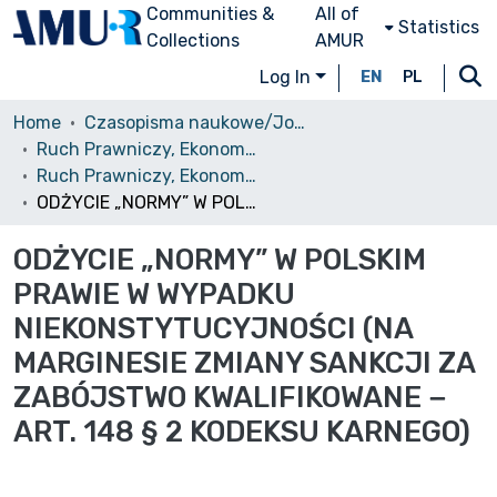
Communities &
All of
Statistics
Collections
AMUR
Log In
EN
PL
Home
Czasopisma naukowe/Journals
Ruch Prawniczy, Ekonomiczny i Socjologiczny
Ruch Prawniczy, Ekonomiczny i Socjologiczny, 2011, nr 3
ODŻYCIE „NORMY” W POLSKIM PRAWIE W WYPADKU NIEKONSTYTUCYJNOŚCI (NA MARGINESIE ZMIANY SANKCJI ZA ZABÓJSTWO KWALIFIKOWANE − ART. 148 § 2 KODEKSU KARNEGO)
ODŻYCIE „NORMY” W POLSKIM
PRAWIE W WYPADKU
NIEKONSTYTUCYJNOŚCI (NA
MARGINESIE ZMIANY SANKCJI ZA
ZABÓJSTWO KWALIFIKOWANE −
ART. 148 § 2 KODEKSU KARNEGO)