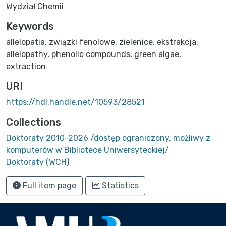
Wydział Chemii
Keywords
allelopatia
,
związki fenolowe
,
zielenice
,
ekstrakcja
,
allelopathy
,
phenolic compounds
,
green algae
,
extraction
URI
https://hdl.handle.net/10593/28521
Collections
Doktoraty 2010-2026 /dostęp ograniczony, możliwy z
komputerów w Bibliotece Uniwersyteckiej/
Doktoraty (WCH)
Full item page
Statistics