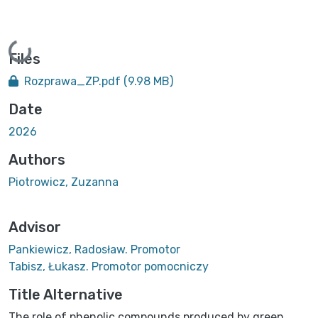
Loading...
Files
Rozprawa_ZP.pdf
(9.98 MB)
Date
2026
Authors
Piotrowicz, Zuzanna
Advisor
Pankiewicz, Radosław. Promotor
Tabisz, Łukasz. Promotor pomocniczy
Title Alternative
The role of phenolic compounds produced by green