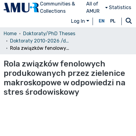
Communities &
All of
Statistics
Collections
AMUR
Log In
EN
PL
Home
Doktoraty/PhD Theses
Doktoraty 2010-2026 /dostęp ograniczony, możliwy z komputerów w Bibliotece Uniwersyteckiej/
Rola związków fenolowych produkowanych przez zielenice makroskopowe w odpowiedzi na stres środowiskowy
Rola związków fenolowych
produkowanych przez zielenice
makroskopowe w odpowiedzi na
stres środowiskowy