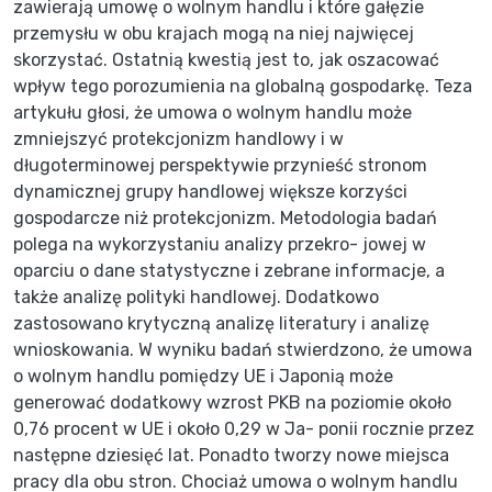
zawierają umowę o wolnym handlu i które gałęzie
przemysłu w obu krajach mogą na niej najwięcej
skorzystać. Ostatnią kwestią jest to, jak oszacować
wpływ tego porozumienia na globalną gospodarkę. Teza
artykułu głosi, że umowa o wolnym handlu może
zmniejszyć protekcjonizm handlowy i w
długoterminowej perspektywie przynieść stronom
dynamicznej grupy handlowej większe korzyści
gospodarcze niż protekcjonizm. Metodologia badań
polega na wykorzystaniu analizy przekro- jowej w
oparciu o dane statystyczne i zebrane informacje, a
także analizę polityki handlowej. Dodatkowo
zastosowano krytyczną analizę literatury i analizę
wnioskowania. W wyniku badań stwierdzono, że umowa
o wolnym handlu pomiędzy UE i Japonią może
generować dodatkowy wzrost PKB na poziomie około
0,76 procent w UE i około 0,29 w Ja- ponii rocznie przez
następne dziesięć lat. Ponadto tworzy nowe miejsca
pracy dla obu stron. Chociaż umowa o wolnym handlu