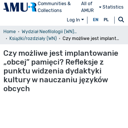
Communities &
All of
Statistics
Collections
AMUR
Log In
EN
PL
Home
Wydział Neofilologii (WN)/Faculty of Modern Languages and Literatures
Książki/rozdziały (WN)
Czy możliwe jest implantowanie „obcej” pamięci? Refleksje z punktu widzenia dydaktyki kultury w nauczaniu języków obcych
Czy możliwe jest implantowanie
„obcej” pamięci? Refleksje z
punktu widzenia dydaktyki
kultury w nauczaniu języków
obcych