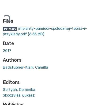
Loading...
Files
implanty-pamieci-spolecznej-teoria-i-
Primary
przyklady.pdf
(6.55 MB)
Date
2017
Authors
Badstübner-Kizik, Camilla
Editors
Gortych, Dominika
Skoczylas, Łukasz
Publisher