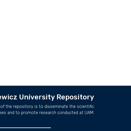
wicz University Repository
of the repository is to disseminate the scientific
ees and to promote research conducted at UAM.