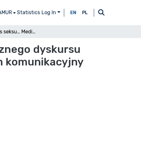
 AMUR
Statistics
Log In
EN
PL
Oddać sens seksu… Medialne oblicza merytorycznego dyskursu erotycznego jako kulturowo-społeczny problem komunikacyjny
cznego dyskursu
m komunikacyjny