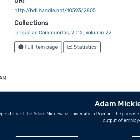
URI
http://hdl.handle.net/10593/2805
Collections
Lingua ac Communitas, 2012, Volumin 22
Full item page
Statistics
UAM
Adam Mickie
repository of the Adam Mickiewicz University in Poznan. The purpose 
output of employ