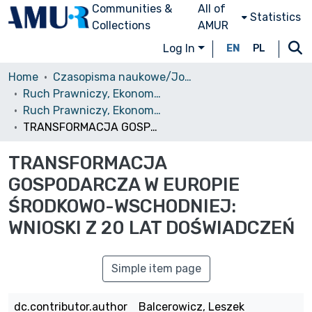
Communities &
All of
Statistics
Collections
AMUR
Log In
EN
PL
Home
Czasopisma naukowe/Journals
Ruch Prawniczy, Ekonomiczny i Socjologiczny
Ruch Prawniczy, Ekonomiczny i Socjologiczny, 2010, nr 2
TRANSFORMACJA GOSPODARCZA W EUROPIE ŚRODKOWO-WSCHODNIEJ: WNIOSKI Z 20 LAT DOŚWIADCZEŃ
TRANSFORMACJA
GOSPODARCZA W EUROPIE
ŚRODKOWO-WSCHODNIEJ:
WNIOSKI Z 20 LAT DOŚWIADCZEŃ
Simple item page
dc.contributor.author
Balcerowicz, Leszek