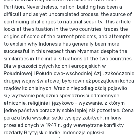
Partition. Nevertheless, nation-building has been a
difficult and as yet uncompleted process, the source of
continuing challenges to national security. This article
looks at the situation in the two countries, traces the
origins of some of the current problems, and attempts
to explain why Indonesia has generally been more
successful in this respect than Myanmar, despite the
similarities in the initial situations of the two countries.
Dla większości byłych kolonii europejskich w
Południowej i Południowo-wschodniej Azji, zakończenie
drugiej wojny światowej było również początkiem końca
rządów kolonialnych. Wraz z niepodległością pojawiło
się wyzwanie połącznia społeczności odmiennych
etnicznie, religijnie i językowo - wyzwanie, z którym
jedne państwa poradziły sobie lepiej niż pozostałe. Cena
porażki była wysoka: setki tysięcy zabitych, miliony
przesiedlonych w 1947 r., gdy wewnętrzne konflikty
rozdarły Brytyjskie Indie. Indonezja ogłosiła