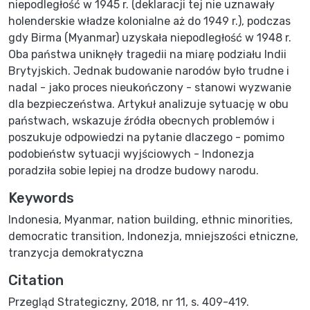
niepodległość w 1945 r. (deklaracji tej nie uznawały
holenderskie władze kolonialne aż do 1949 r.), podczas
gdy Birma (Myanmar) uzyskała niepodległość w 1948 r.
Oba państwa uniknęły tragedii na miarę podziału Indii
Brytyjskich. Jednak budowanie narodów było trudne i
nadal - jako proces nieukończony - stanowi wyzwanie
dla bezpieczeństwa. Artykuł analizuje sytuację w obu
państwach, wskazuje źródła obecnych problemów i
poszukuje odpowiedzi na pytanie dlaczego - pomimo
podobieństw sytuacji wyjściowych - Indonezja
poradziła sobie lepiej na drodze budowy narodu.
Keywords
Indonesia
,
Myanmar
,
nation building
,
ethnic minorities
,
democratic transition
,
Indonezja
,
mniejszości etniczne
,
tranzycja demokratyczna
Citation
Przegląd Strategiczny, 2018, nr 11, s. 409-419.