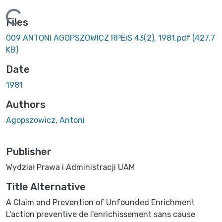
ding...
Files
009 ANTONI AGOPSZOWICZ RPEiS 43(2), 1981.pdf
(427.7
KB)
Date
1981
Authors
Agopszowicz, Antoni
Publisher
Wydział Prawa i Administracji UAM
Title Alternative
A Claim and Prevention of Unfounded Enrichment
L'action preventive de l'enrichissement sans cause