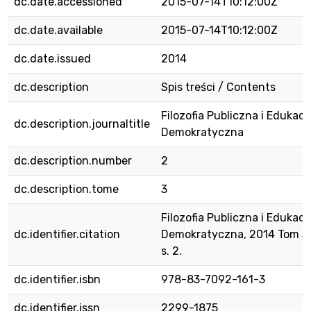
dc.date.accessioned
2015-07-14T10:12:00Z
dc.date.available
2015-07-14T10:12:00Z
dc.date.issued
2014
dc.description
Spis treści / Contents
Filozofia Publiczna i Edukacj
dc.description.journaltitle
Demokratyczna
dc.description.number
2
dc.description.tome
3
Filozofia Publiczna i Edukacj
dc.identifier.citation
Demokratyczna, 2014 Tom 3, 
s. 2.
dc.identifier.isbn
978-83-7092-161-3
dc.identifier.issn
2299-1875