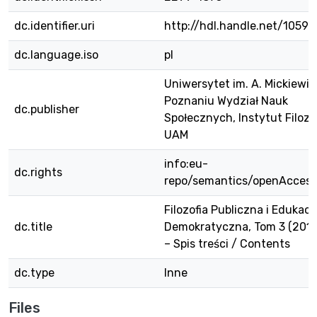
dc.identifier.uri
http://hdl.handle.net/10593
dc.language.iso
pl
Uniwersytet im. A. Mickiewi
Poznaniu Wydział Nauk
dc.publisher
Społecznych, Instytut Filozof
UAM
info:eu-
dc.rights
repo/semantics/openAccess
Filozofia Publiczna i Edukacj
dc.title
Demokratyczna, Tom 3 (2014
– Spis treści / Contents
dc.type
Inne
Files