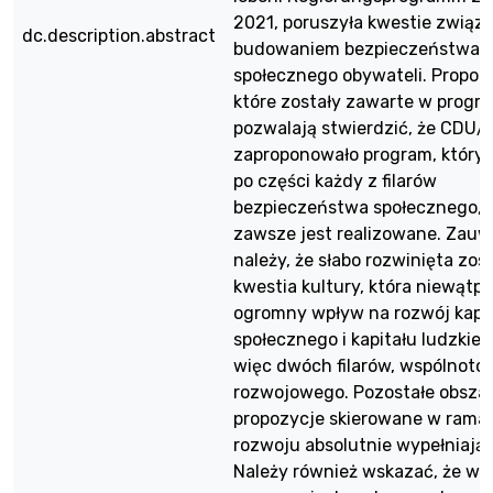
2021, poruszyła kwestie związ
dc.description.abstract
budowaniem bezpieczeństwa
społecznego obywateli. Propoz
które zostały zawarte w progr
pozwalają stwierdzić, że CDU
zaproponowało program, który 
po części każdy z filarów
bezpieczeństwa społecznego, c
zawsze jest realizowane. Zau
należy, że słabo rozwinięta zos
kwestia kultury, która niewątp
ogromny wpływ na rozwój kapi
społecznego i kapitału ludzkieg
więc dwóch filarów, wspólnoto
rozwojowego. Pozostałe obszar
propozycje skierowane w rama
rozwoju absolutnie wypełniają t
Należy również wskazać, że w