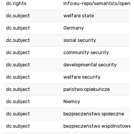
dc.rights
info:eu-repo/semantics/openA
dc.subject
welfare state
dc.subject
Germany
dc.subject
social security
dc.subject
community security
dc.subject
developmental security
dc.subject
welfare security
dc.subject
państwo opiekuńcze
dc.subject
Niemcy
dc.subject
bezpieczeństwo społeczne
dc.subject
bezpieczeństwo wspólnotowe