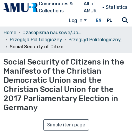
Communities &
All of
Statistics
Collections
AMUR
Log In
EN
PL
Home
Czasopisma naukowe/Journals
Przegląd Politologiczny
Przegląd Politologiczny, 2018, nr 3
Social Security of Citizens in the Manifesto of the Christian Democratic Union and the Christian Social Union for the 2017 Parliamentary Election in Germany
Social Security of Citizens in the
Manifesto of the Christian
Democratic Union and the
Christian Social Union for the
2017 Parliamentary Election in
Germany
Simple item page