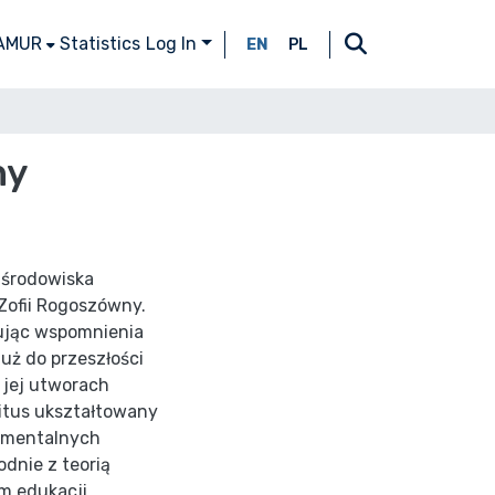
 AMUR
Statistics
Log In
EN
PL
ny
 środowiska
Zofii Rogoszówny.
tując wspomnienia
uż do przeszłości
 jej utworach
itus ukształtowany
damentalnych
odnie z teorią
em edukacji