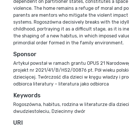
dependent on partitioner states, constitutes a space
violence. The home remains a refuge of moral and poli
parents are mentors who mitigate the violent impact 
systems. Rogoszówna decisively breaks with the idyll
childhood, portraying it as a difficult stage, as it is in
the shaping of a new habitus, in which imposed value
primordial order formed in the family environment.
Sponsor
Artykuł powstał w ramach grantu OPUS 21 Narodowe
projekt nr 2021/41/B/HS2/00876 pt. Pół wieku polskie
dziecięcej. Twórczość dla dzieci w kręgu władzy i pro
odbiorca literatury – literatura jako odbiorca
Keywords
Rogoszówna
,
habitus
,
rodzina w literaturze dla dziec
dwudziestoleciu
,
Dziecinny dwór
URI