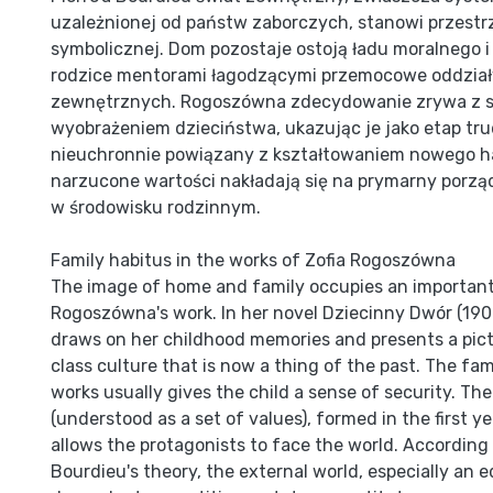
uzależnionej od państw zaborczych, stanowi przest
symbolicznej. Dom pozostaje ostoją ładu moralnego i
rodzice mentorami łagodzącymi przemocowe oddzia
zewnętrznych. Rogoszówna zdecydowanie zrywa z 
wyobrażeniem dzieciństwa, ukazując je jako etap tru
nieuchronnie powiązany z kształtowaniem nowego h
narzucone wartości nakładają się na prymarny porz
w środowisku rodzinnym.
Family habitus in the works of Zofia Rogoszówna
The image of home and family occupies an important 
Rogoszówna's work. In her novel Dziecinny Dwór (1907
draws on her childhood memories and presents a pict
class culture that is now a thing of the past. The fam
works usually gives the child a sense of security. Th
(understood as a set of values), formed in the first year
allows the protagonists to face the world. According 
Bourdieu's theory, the external world, especially an