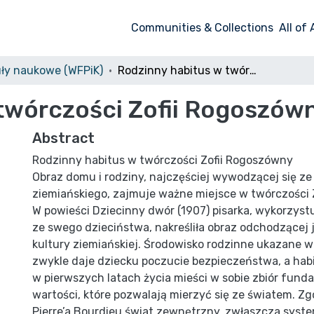
Communities & Collections
All of
ły naukowe (WFPiK)
Rodzinny habitus w twórczości Zofii Rogoszówny
twórczości Zofii Rogoszów
Abstract
Rodzinny habitus w twórczości Zofii Rogoszówny
Obraz domu i rodziny, najczęściej wywodzącej się ze
ziemiańskiego, zajmuje ważne miejsce w twórczości 
W powieści Dziecinny dwór (1907) pisarka, wykorzys
ze swego dzieciństwa, nakreśliła obraz odchodzącej j
kultury ziemiańskiej. Środowisko rodzinne ukazane w
zwykle daje dziecku poczucie bezpieczeństwa, a hab
w pierwszych latach życia mieści w sobie zbiór fun
wartości, które pozwalają mierzyć się ze światem. Zg
Pierre’a Bourdieu świat zewnętrzny, zwłaszcza syst