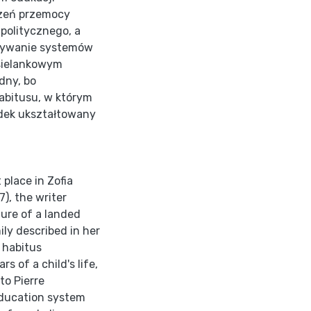
rzeń przemocy
 politycznego, a
ływanie systemów
sielankowym
dny, bo
abitusu, w którym
ądek ukształtowany
place in Zofia
), the writer
ure of a landed
ily described in her
e habitus
s of a child's life,
to Pierre
 education system