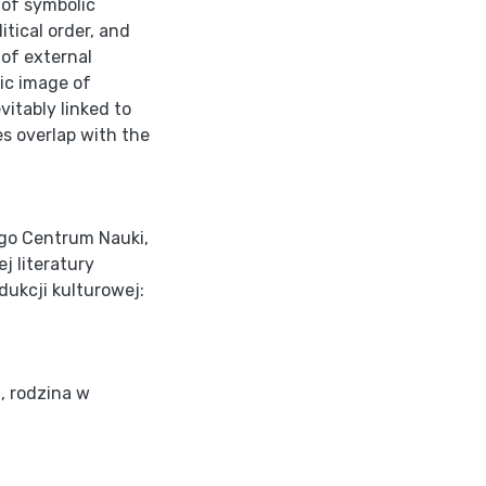
 of symbolic
tical order, and
of external
ic image of
evitably linked to
s overlap with the
go Centrum Nauki,
j literatury
dukcji kulturowej:
i
,
rodzina w