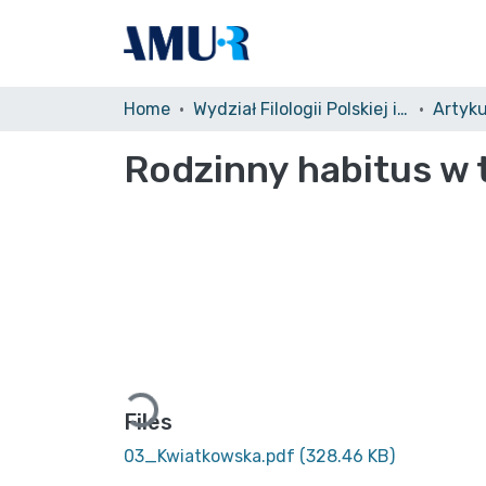
Home
Wydział Filologii Polskiej i Klasycznej (WFPiK)/Faculty of Polish and Classical Philology
Artyku
Rodzinny habitus w 
Loading...
Files
03_Kwiatkowska.pdf
(328.46 KB)