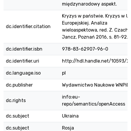
międzynarodowy aspekt.
Kryzys w państwie. Kryzys w Un
Europejskiej. Analiza
dc.identifier.citation
wieloaspektowa, red. Z. Czachór
Jancz, Poznań 2016, s. 81-92.
dc.identifier.isbn
978-83-62907-96-0
dc.identifier.uri
http://hdl.handle.net/10593/
dc.language.iso
pl
dc.publisher
Wydawnictwo Naukowe WNPiD
info:eu-
dc.rights
repo/semantics/openAccess
dc.subject
Ukraina
dc.subject
Rosja