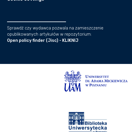
Sprawdź czy wydawca pozwala na zamieszczenie
opublikowanych artykułów w repozytorium:
Open policy finder (Jisc) - KLIKNIJ