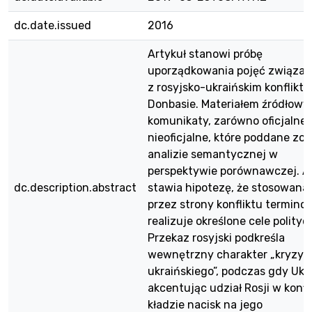
dc.date.issued
2016
Artykuł stanowi próbę
uporządkowania pojęć związa
z rosyjsko-ukraińskim konflikt
Donbasie. Materiałem źródłowy
komunikaty, zarówno oficjalne, 
nieoficjalne, które poddane zos
analizie semantycznej w
perspektywie porównawczej. A
dc.description.abstract
stawia hipotezę, że stosowana
przez strony konfliktu terminol
realizuje określone cele polityc
Przekaz rosyjski podkreśla
wewnętrzny charakter „kryzys
ukraińskiego”, podczas gdy Ukr
akcentując udział Rosji w konfli
kładzie nacisk na jego