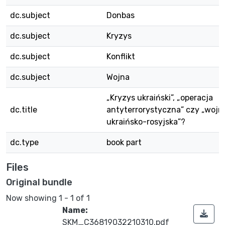
dc.subject
Donbas
dc.subject
Kryzys
dc.subject
Konflikt
dc.subject
Wojna
„Kryzys ukraiński”, „operacja
dc.title
antyterrorystyczna” czy „wojn
ukraińsko-rosyjska”?
dc.type
book part
Files
Original bundle
Now showing
1 - 1 of 1
Name:
SKM_C36819032210310.pdf