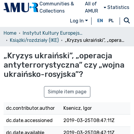
Communities &
All of
Statistics
Collections
AMUR
Log In
EN
PL
Home
Instytut Kultury Europejskiej
Książki/rozdziały (IKE)
„Kryzys ukraiński”, „operacja antyterrorystyczna” czy „wojna ukraińsko-rosyjska”?
„Kryzys ukraiński”, „operacja
antyterrorystyczna” czy „wojna
ukraińsko-rosyjska”?
Simple item page
dc.contributor.author
Ksenicz, Igor
dc.date.accessioned
2019-03-25T08:47:11Z
dc.date.available
2019-03-25T08:47:11Z