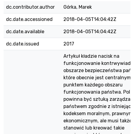
dc.contributor.author
Górka, Marek
dc.date.accessioned
2018-04-05T14:04:42Z
dc.date.available
2018-04-05T14:04:42Z
dc.date.issued
2017
Artykuł kładzie nacisk na
funkcjonowanie kontrwywiadu
obszarze bezpieczeństwa pańs
które obecnie jest centralnym
punktem każdego obszaru
funkcjonowania państwa. Polit
powinna być sztuką zarządzan
państwem zgodnie z istniejąc
kodeksem moralnym, prawnym 
ekonomicznym, ale musi także
stanowić lub kreować takie