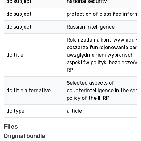
dc.subject
national security
dc.subject
protection of classified inform
dc.subject
Russian intelligence
Rola i zadania kontrwywiadu w
obszarze funkcjonowania pańs
dc.title
uwzględnieniem wybranych
aspektów polityki bezpieczeństw
RP
Selected aspects of
dc.title.alternative
counterintelligence in the secu
policy of the III RP
dc.type
article
Files
Original bundle