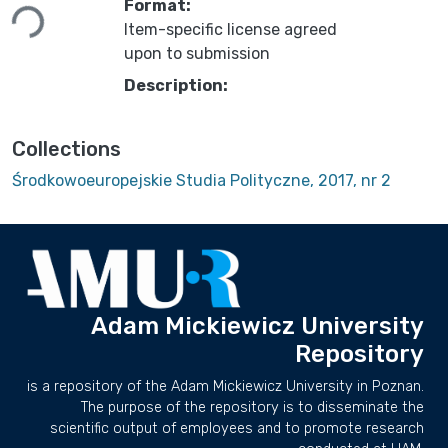
Loading...
Format:
Item-specific license agreed
upon to submission
Description:
Collections
Środkowoeuropejskie Studia Polityczne, 2017, nr 2
Adam Mickiewicz University
Repository
is a repository of the Adam Mickiewicz University in Poznan.
The purpose of the repository is to disseminate the
scientific output of employees and to promote research