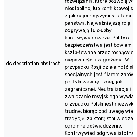
rozwiązania, które pozwolą wyj
niestabilnej lub konfliktowej sy
z jak najmniejszymi stratami d
państwa. Najważniejszą rolę
odgrywają tu służby
kontrwywiadowcze. Polityka
bezpieczeństwa jest bowiem
kształtowana przez rosnący cz
niepewności i zagrożenia. W
dc.description.abstract
przypadku Rosji działalność słu
specjalnych jest filarem zarów
polityki wewnętrznej, jak i
zagranicznej. Neutralizacja i
zwalczanie rosyjskiego wywia
przypadku Polski jest niezwykl
trudne, biorąc pod uwagę wielo
tradycję, za którą stoi wiedza i
ogromne doświadczenie.
Kontrwywiad odgrywa istotną r