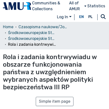
Communities &
All of
Statistics
Collections
AMUR
Log In
EN
PL
Home
Czasopisma naukowe/Journals
Środkowoeuropejskie Studia Polityczne i Medioznawcze
Środkowoeuropejskie Studia Polityczne, 2017, nr 2
Rola i zadania kontrwywiadu w obszarze funkcjonowania państwa z uwzględnieniem wybranych aspektów polityki bezpieczeństwa III RP
Rola i zadania kontrwywiadu w
obszarze funkcjonowania
państwa z uwzględnieniem
wybranych aspektów polityki
bezpieczeństwa III RP
Simple item page