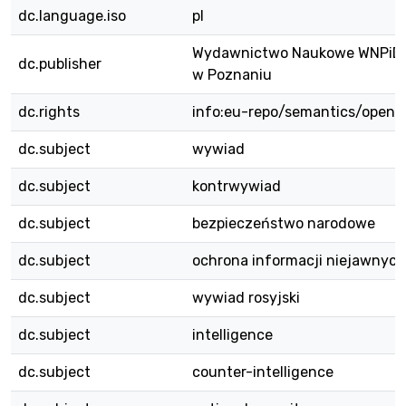
dc.language.iso
pl
Wydawnictwo Naukowe WNPiD
dc.publisher
w Poznaniu
dc.rights
info:eu-repo/semantics/openA
dc.subject
wywiad
dc.subject
kontrwywiad
dc.subject
bezpieczeństwo narodowe
dc.subject
ochrona informacji niejawnych
dc.subject
wywiad rosyjski
dc.subject
intelligence
dc.subject
counter-intelligence