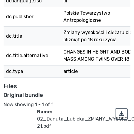
dc.language.iso
pl
Polskie Towarzystwo
dc.publisher
Antropologiczne
Zmiany wysokości i ciężaru ciał
dc.title
bliźniąt po 18 roku życia
CHANGES IN HEIGHT AND BOD
dc.title.alternative
MASS AMONG TWINS OVER 18
dc.type
article
Files
Original bundle
Now showing
1 - 1 of 1
Name:
02_Danuta_Lubicka_ZMIANY_WYSOKO_C
21.pdf