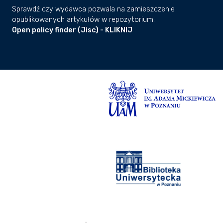
Sprawdź czy wydawca pozwala na zamieszczenie
opublikowanych artykułów w repozytorium:
Open policy finder (Jisc) - KLIKNIJ