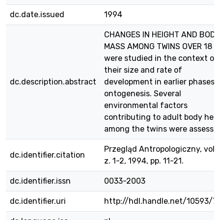
dc.date.issued
1994
CHANGES IN HEIGHT AND BOD
MASS AMONG TWINS OVER 18
were studied in the context of
their size and rate of
dc.description.abstract
development in earlier phases 
ontogenesis. Several
environmental factors
contributing to adult body hei
among the twins were assesse
Przegląd Antropologiczny, vol. 
dc.identifier.citation
z. 1-2, 1994, pp. 11-21.
dc.identifier.issn
0033-2003
dc.identifier.uri
http://hdl.handle.net/10593/7