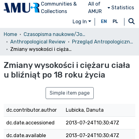
Communities &
All of
Statistics
Collections
AMUR
Log In
EN
PL
Home
Czasopisma naukowe/Journals
Anthropological Review
Przegląd Antropologiczny, 1994, vol. 57
Zmiany wysokości i ciężaru ciała u bliźniąt po 18 roku życia
Zmiany wysokości i ciężaru ciała
u bliźniąt po 18 roku życia
Simple item page
dc.contributor.author
Lubicka, Danuta
dc.date.accessioned
2013-07-24T10:30:47Z
dc.date.available
2013-07-24T10:30:47Z