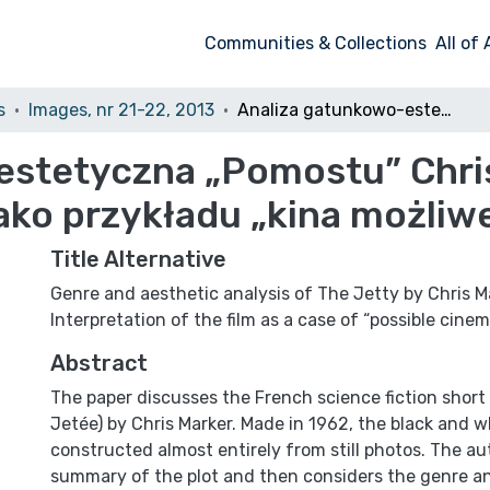
Communities & Collections
All of
s
Images, nr 21-22, 2013
Analiza gatunkowo-estetyczna „Pomostu” Chrisa Markera. Interpretacja filmu jako przykładu „kina możliwego”
estetyczna „Pomostu” Chri
jako przykładu „kina możliw
Title Alternative
Genre and aesthetic analysis of The Jetty by Chris M
Interpretation of the film as a case of “possible cine
Abstract
The paper discusses the French science fiction short 
Jetée) by Chris Marker. Made in 1962, the black and wh
constructed almost entirely from still photos. The aut
summary of the plot and then considers the genre a