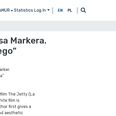
 AMUR
Statistics
Log In
EN
PL
sa Markera.
ego”
arker.
ma”
film The Jetty (La
ite film is
hor first gives a
nd aesthetic