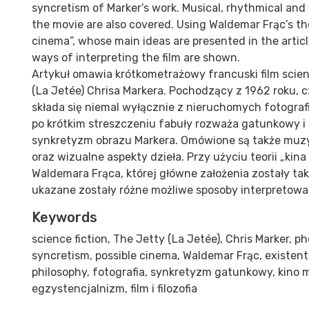
syncretism of Marker’s work. Musical, rhythmical and 
the movie are also covered. Using Waldemar Frąc’s th
cinema”, whose main ideas are presented in the articl
ways of interpreting the film are shown.
Artykuł omawia krótkometrażowy francuski film scien
(La Jetée) Chrisa Markera. Pochodzący z 1962 roku, c
składa się niemal wyłącznie z nieruchomych fotografi
po krótkim streszczeniu fabuły rozważa gatunkowy i
synkretyzm obrazu Markera. Omówione są także muz
oraz wizualne aspekty dzieła. Przy użyciu teorii „kin
Waldemara Frąca, której główne założenia zostały ta
ukazane zostały różne możliwe sposoby interpretowan
Keywords
science fiction
,
The Jetty (La Jetée)
,
Chris Marker
,
ph
syncretism
,
possible cinema
,
Waldemar Frąc
,
existent
philosophy
,
fotografia
,
synkretyzm gatunkowy
,
kino 
egzystencjalnizm
,
film i filozofia