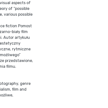
visual aspects of
eory of “possible
e, various possible
ce fiction Pomost
zarno-biały film
i. Autor artykułu
 estetyczny
yczne, rytmiczne
a możliwego”
kże przedstawione,
ia filmu.
otography
,
genre
ialism
,
film and
możliwe
,