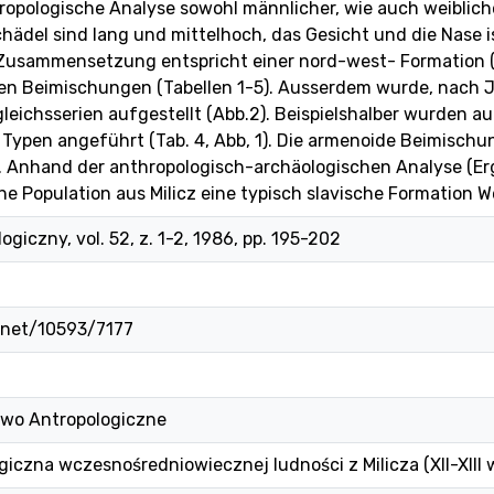
hropologische Analyse sowohl männlicher, wie auch weiblic
chädel sind lang und mittelhoch, das Gesicht und die Nase is
 Zusammensetzung entspricht einer nord-west- Formation (D
en Beimischungen (Tabellen 1-5). Ausserdem wurde, nach 
gleichsserien aufgestellt (Abb.2). Beispielshalber wurden a
Typen angeführt (Tab. 4, Abb, 1). Die armenoide Beimischung
. Anhand der anthropologisch-archäologischen Analyse (Erg
che Population aus Milicz eine typisch slavische Formation 
giczny, vol. 52, z. 1-2, 1986, pp. 195-202
e.net/10593/7177
two Antropologiczne
iczna wczesnośredniowiecznej ludności z Milicza (XII-XIII w.