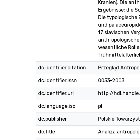
Kranien). Die ant
Ergebnisse: die S
Die typologische
und paläoeuropid
17 slavischen Ver
anthropologische 
wesentliche Rolle
frühmittelalterli
dc.identifier.citation
Przegląd Antropolo
dc.identifier.issn
0033-2003
dc.identifier.uri
http://hdl.handl
dc.language.iso
pl
dc.publisher
Polskie Towarzys
dc.title
Analiza antropolog