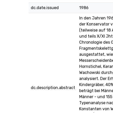
dc.date.issued
1986
In den Jahren 19
der Konservator 
(teilweise auf 18 
und teils X/XI Jh
Chronologie des G
Fragmentskelettg
ausgestattet, wie
Messerscheidenbes
Hornstichel, Kera
Wachowski durchg
analysiert. Der E
Kindergräber, 40%
dc.description.abstract
beträgt bei Männe
Männer - und 155 
Typenanalyse nac
Konstanten von W.