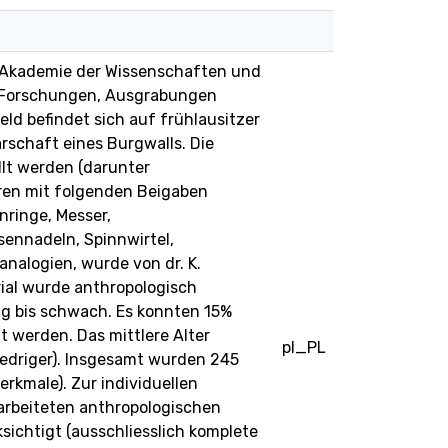
n Akademie der Wissenschaften und
e Forschungen, Ausgrabungen
feld befindet sich auf frühlausitzer
arschaft eines Burgwalls. Die
llt werden (darunter
ren mit folgenden Beigaben
nringe, Messer,
sennadeln, Spinnwirtel,
nalogien, wurde von dr. K.
ial wurde anthropologisch
sig bis schwach. Es konnten 15%
 werden. Das mittlere Alter
pl_PL
iedriger). Insgesamt wurden 245
erkmale). Zur individuellen
rbeiteten anthropologischen
ichtigt (ausschliesslich komplete