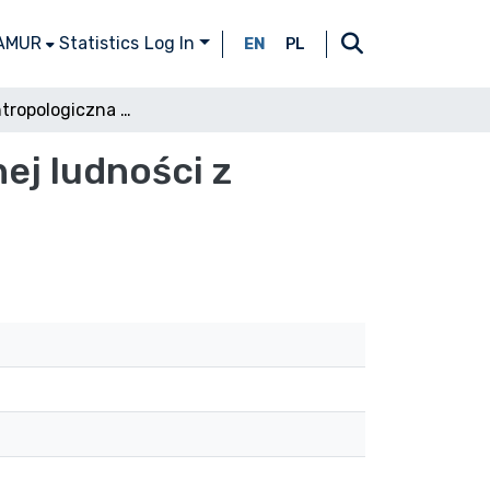
 AMUR
Statistics
Log In
EN
PL
Analiza antropologiczna wczesnośredniowiecznej ludności z Milicza (XII-XIII w. n. e.)
ej ludności z