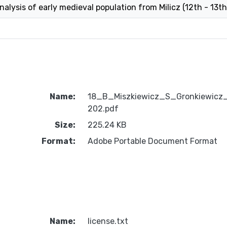
alysis of early medieval population from Milicz (12th - 13th 
Name:
18_B_Miszkiewicz_S_Gronkiewicz_
202.pdf
Size:
225.24 KB
Format:
Adobe Portable Document Format
Name:
license.txt