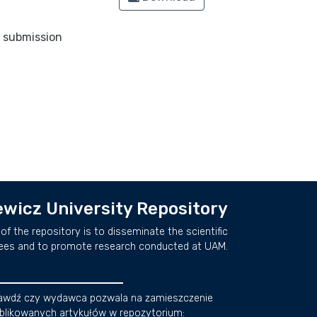
o submission
wicz University Repository
of the repository is to disseminate the scientific
ees and to promote research conducted at UAM.
awdź czy wydawca pozwala na zamieszczenie
blikowanych artykułów w repozytorium: