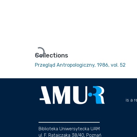
Loading...
Collections
Przegląd Antropologiczny, 1986, vol. 52
is a 
Biblioteka Uniwersytecka UAM
ul. F. Ratajczaka 38/40, Poznań