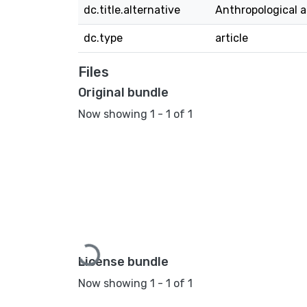
dc.title.alternative
Anthropological an
dc.type
article
Files
Original bundle
Now showing
1 - 1 of 1
Loading...
License bundle
Now showing
1 - 1 of 1