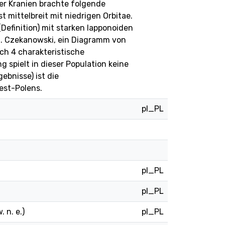
her Kranien brachte folgende
t mittelbreit mit niedrigen Orbitae.
efinition) mit starken lapponoiden
J. Czekanowski, ein Diagramm von
uch 4 charakteristische
 spielt in dieser Population keine
ebnisse) ist die
West-Polens.
pl_PL
pl_PL
pl_PL
 n. e.)
pl_PL