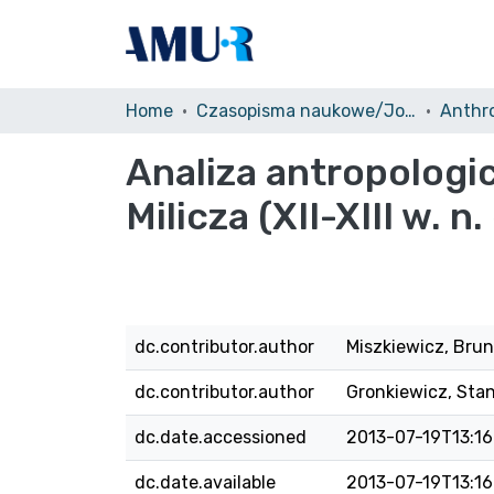
Home
Czasopisma naukowe/Journals
Anthro
Analiza antropologi
Milicza (XII-XIII w. n. 
dc.contributor.author
Miszkiewicz, Bru
dc.contributor.author
Gronkiewicz, Sta
dc.date.accessioned
2013-07-19T13:16
dc.date.available
2013-07-19T13:16