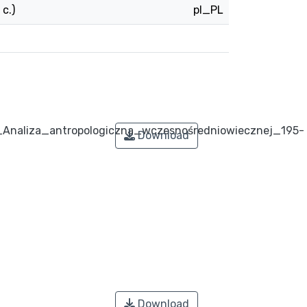
c.)
pl_PL
Analiza_antropologiczna_wczesnośredniowiecznej_195-
Download
Download