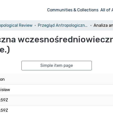
Communities & Collections
All of
pological Review
Przegląd Antropologiczny, 1986, vol. 52
czna wczesnośredniowieczn
e.)
Simple item page
non
nisław
:59Z
:59Z