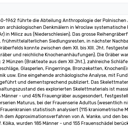
60-1962 führte die Abteilung Anthropologie der Polnische
von archäologischen Denkmälern in Wroclaw systematisch
Ar) in Milicz aus (Niederschlesien). Das grosse Reihengräber
t. frühmittelalterlichen Siedlungsresten, in nächster Nachb
räberfelds konnte zwischen dem XII. bis XIII. Jht. festgeste
räber und reichliche Knochenanhäufungen). Die Gräber wa
: 2 Münzen (Brakteate aus dem XII Jht.), zahlreiche Schläfe
chläge, Glasperlen, Fingerringe, Bronzeketten, KnochenEi
mik usw. Eine eingehende archäologische Analyse, mit Funda
eführt und dementsprechend publiziert. Das Skelettmater
rhaltungszustand des explorierten Skelettmaterials ist mas
 Männer - und 45% Frauengräber ausgesondert, festgestellt
rserien Maturus, bei der Frauenserie Adultus (wesentlich n
Frauenkranien statistisch analysiert (115 kraniometrische M
h dem Approximationsverfahren von A. Wanke, und den bea
 Köika, wurden 185 Männer - und 155 Frauenschädel berücks