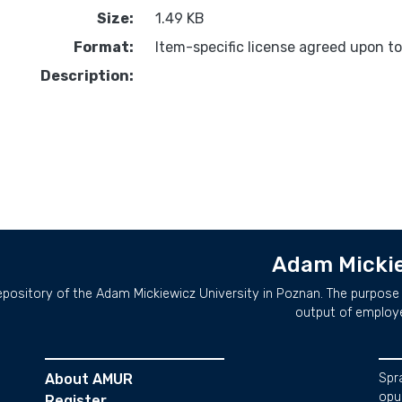
Size:
1.49 KB
Format:
Item-specific license agreed upon t
Description:
Adam Mickie
repository of the Adam Mickiewicz University in Poznan. The purpose 
output of employ
About AMUR
Spr
opu
Register