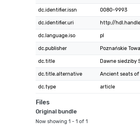
dc.identifier.issn
0080-9993
dc.identifier.uri
http://hdl.hand
dc.language.iso
pl
dc.publisher
Poznańskie Towar
dc.title
Dawne siedziby Sło
dc.title.alternative
Ancient seats of 
dc.type
article
Files
Original bundle
Now showing
1 - 1 of 1