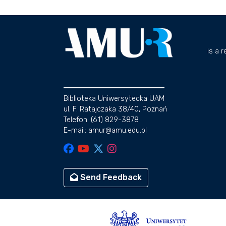
is a 
Biblioteka Uniwersytecka UAM
ul. F. Ratajczaka 38/40, Poznań
Telefon: (61) 829-3878
E-mail: amur@amu.edu.pl
Send Feedback