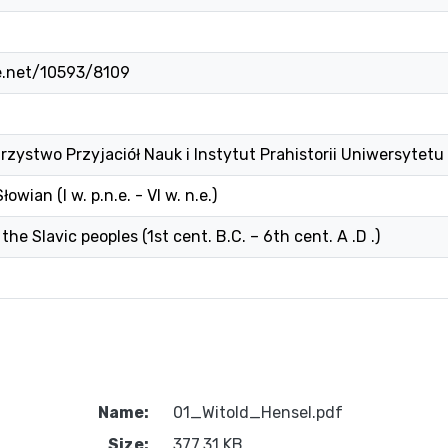
le.net/10593/8109
zystwo Przyjaciół Nauk i Instytut Prahistorii Uniwersytet
wian (I w. p.n.e. - VI w. n.e.)
the Slavic peoples (1st cent. B.C. – 6th cent. A .D .)
Name:
01_Witold_Hensel.pdf
Size:
377.31 KB