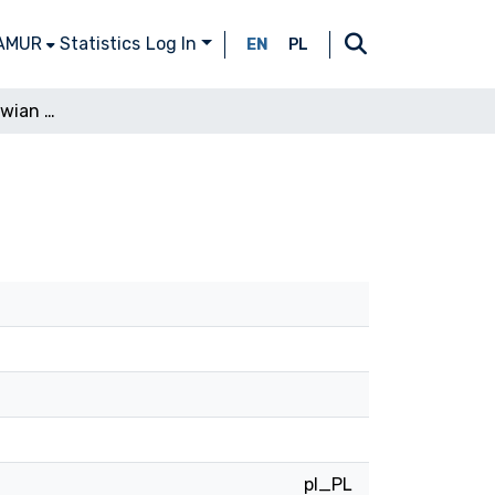
 AMUR
Statistics
Log In
EN
PL
Dawne siedziby Słowian (I w. p.n.e. - VI w. n.e.)
pl_PL