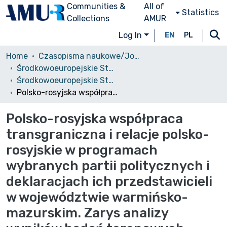
Communities &
All of
Statistics
Collections
AMUR
Log In
EN
PL
Home
Czasopisma naukowe/Journals
Środkowoeuropejskie Studia Polityczne i Medioznawcze
Środkowoeuropejskie Studia Polityczne, 2020 nr 1
Polsko-rosyjska współpraca transgraniczna i relacje polsko-rosyjskie w programach wybranych partii politycznych i deklaracjach ich przedstawicieli w województwie warmińsko-mazurskim. Zarys analizy wyników badań terenowych
Polsko-rosyjska współpraca
transgraniczna i relacje polsko-
rosyjskie w programach
wybranych partii politycznych i
deklaracjach ich przedstawicieli
w województwie warmińsko-
mazurskim. Zarys analizy