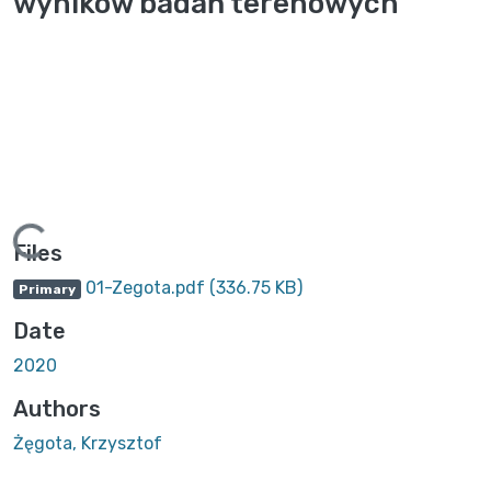
wyników badań terenowych
Loading...
Files
01-Zegota.pdf
(336.75 KB)
Primary
Date
2020
Authors
Żęgota, Krzysztof