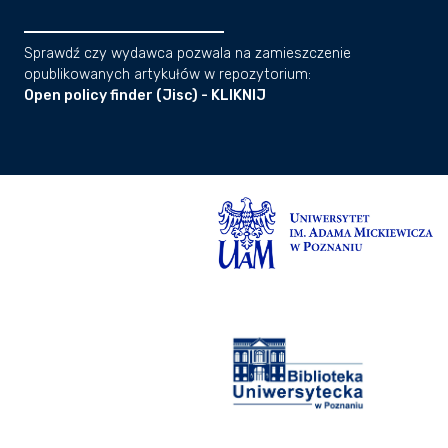
Sprawdź czy wydawca pozwala na zamieszczenie
opublikowanych artykułów w repozytorium:
Open policy finder (Jisc) - KLIKNIJ