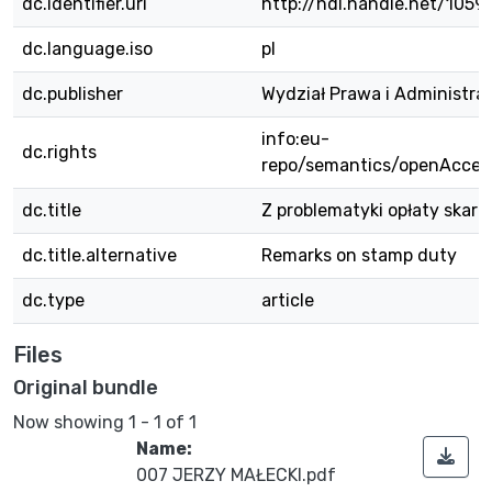
dc.identifier.uri
http://hdl.handle.net/105
dc.language.iso
pl
dc.publisher
Wydział Prawa i Administra
info:eu-
dc.rights
repo/semantics/openAcces
dc.title
Z problematyki opłaty skar
dc.title.alternative
Remarks on stamp duty
dc.type
article
Files
Original bundle
Now showing
1 - 1 of 1
Name:
007 JERZY MAŁECKI.pdf