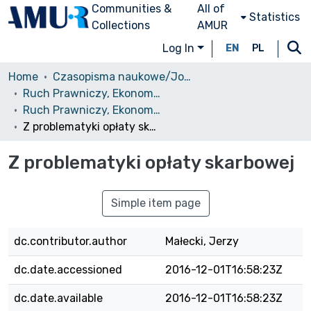
Communities &
All of
Statistics
Collections
AMUR
Log In
EN
PL
Home
Czasopisma naukowe/Journals
Ruch Prawniczy, Ekonomiczny i Socjologiczny
Ruch Prawniczy, Ekonomiczny i Socjologiczny, 1989, nr 4
Z problematyki opłaty skarbowej
Z problematyki opłaty skarbowej
Simple item page
dc.contributor.author
Małecki, Jerzy
dc.date.accessioned
2016-12-01T16:58:23Z
dc.date.available
2016-12-01T16:58:23Z