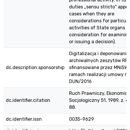
duties „sensu stricto" appea
cases when they are
considerations for particula
activities of State organs (e
consideration for examinin
or issuing a decision).
Digitalizacja i deponowanie
archiwalnych zeszytów RPE
dc.description.sponsorship
sfinansowane przez MNiSW
ramach realizacji umowy nr
DUN/2016
Ruch Prawniczy, Ekonomicz
dc.identifier.citation
Socjologiczny 51, 1989, z. 4,
88.
dc.identifier.issn
0035-9629