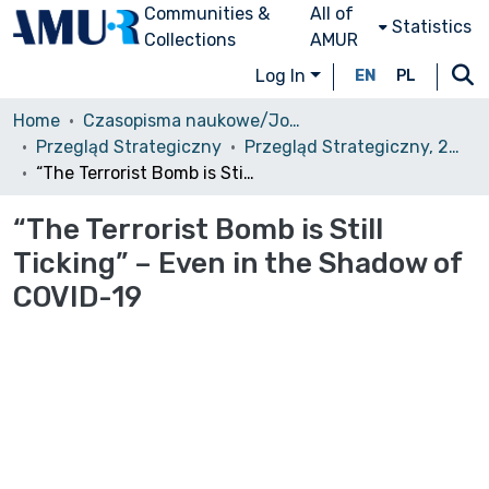
Communities &
All of
Statistics
Collections
AMUR
Log In
EN
PL
Home
Czasopisma naukowe/Journals
Przegląd Strategiczny
Przegląd Strategiczny, 2020, nr 13
“The Terrorist Bomb is Still Ticking” – Even in the Shadow of COVID-19
“The Terrorist Bomb is Still
Ticking” – Even in the Shadow of
COVID-19