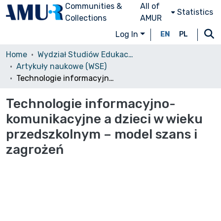
Communities &
All of
Statistics
Collections
AMUR
Log In
EN
PL
Home
Wydział Studiów Edukacyjnych (WSE)/Faculty of Educational Studies
Artykuły naukowe (WSE)
Technologie informacyjno-komunikacyjne a dzieci w wieku przedszkolnym – model szans i zagrożeń
Technologie informacyjno-
komunikacyjne a dzieci w wieku
przedszkolnym – model szans i
zagrożeń