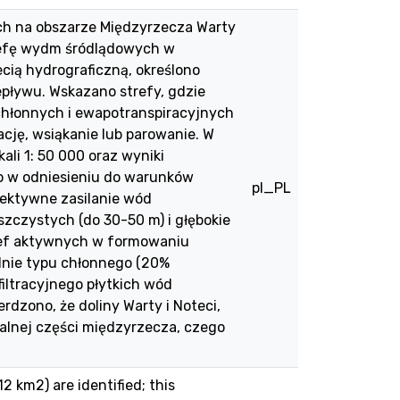
ch na obszarze Międzyrzecza Warty
trefę wydm śródlądowych w
cią hydrograficzną, określono
epływu. Wskazano strefy, gdzie
hłonnych i ewapotranspiracyjnych
cję, wsiąkanie lub parowanie. W
li 1: 50 000 oraz wyniki
 w odniesieniu do warunków
pl_PL
fektywne zasilanie wód
czystych (do 30-50 m) i głębokie
ref aktywnych w formowaniu
nie typu chłonnego (20%
iltracyjnego płytkich wód
dzono, że doliny Warty i Noteci,
alnej części międzyrzecza, czego
 km2) are identified; this