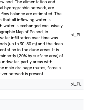
 Lowland. The alimentation and
al hydrographic network, are
 flow balance are estimated. The
that all inflowing water is
ch water is exchanged exclusively
ographic Map of Poland, in
pl_PL
ter infiltration over time was
ands (up to 30-50 m) and the deep
ntation in the dune areas. It is
ominantly (20% by surface area) of
roundwater, partly areas with
the main drainage routes, force a
iver network is present.
pl_PL