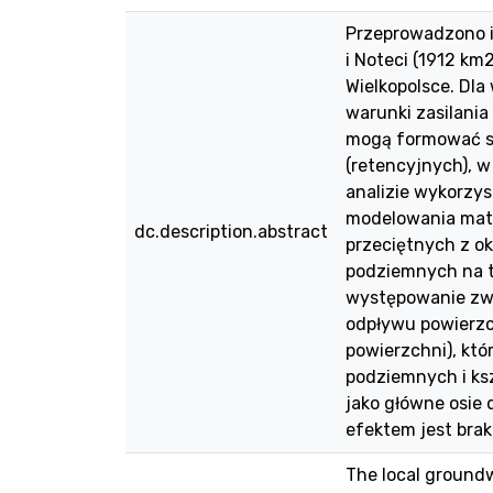
Przeprowadzono i
i Noteci (1912 k
Wielkopolsce. Dla
warunki zasilania
mogą formować s
(retencyjnych), w
analizie wykorzys
modelowania mat
dc.description.abstract
przeciętnych z o
podziemnych na t
występowanie zw
odpływu powierz
powierzchni), któ
podziemnych i ksz
jako główne osie
efektem jest brak 
The local groundw