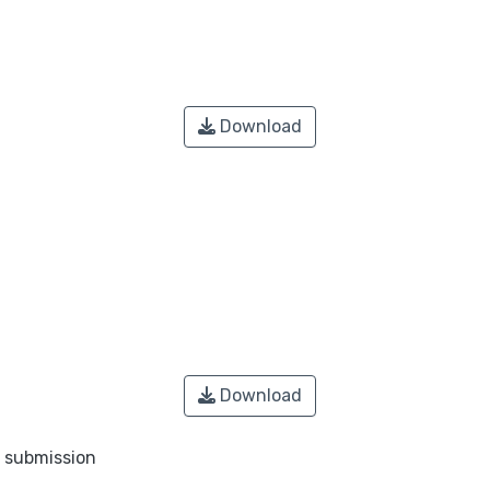
Download
Download
o submission