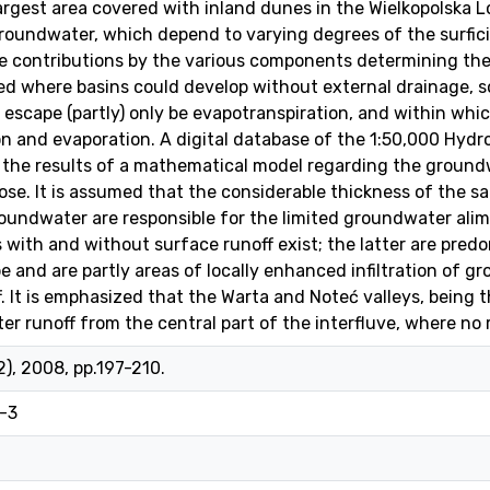
 largest area covered with inland dunes in the Wielkopolska
roundwater, which depend to varying degrees of the surfici
e contributions by the various components determining the
ed where basins could develop without external drainage, so 
escape (partly) only be evapotranspiration, and within whi
ion and evaporation. A digital database of the 1:50,000 Hydr
the results of a mathematical model regarding the groundwa
ose. It is assumed that the considerable thickness of the s
roundwater are responsible for the limited groundwater alime
with and without surface runoff exist; the latter are pred
e and are partly areas of locally enhanced infiltration of g
. It is emphasized that the Warta and Noteć valleys, being 
r runoff from the central part of the interfluve, where no r
2), 2008, pp.197-210.
-3