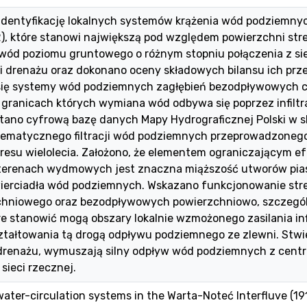
dentyfikację lokalnych systemów krążenia wód podziemny
m2), które stanowi największą pod względem powierzchni s
 wód poziomu gruntowego o różnym stopniu połączenia z sie
 i drenażu oraz dokonano oceny składowych bilansu ich prz
ię systemy wód podziemnych zagłębień bezodpływowych c
 granicach których wymiana wód odbywa się poprzez infiltra
tano cyfrową bazę danych Mapy Hydrograficznej Polski w ska
ematycznego filtracji wód podziemnych przeprowadzonego
kresu wielolecia. Założono, że elementem ograniczającym e
erenach wydmowych jest znaczna miąższość utworów piasz
ierciadła wód podziemnych. Wskazano funkcjonowanie st
chniowego oraz bezodpływowych powierzchniowo, szczegól
re stanowić mogą obszary lokalnie wzmożonego zasilania inf
tałtowania tą drogą odpływu podziemnego ze zlewni. Stwier
 drenażu, wymuszają silny odpływ wód podziemnych z centr
sieci rzecznej.
ater-circulation systems in the Warta-Noteć Interfluve (1912