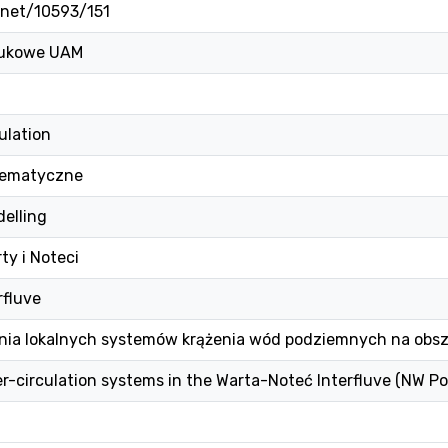
.net/10593/151
ukowe UAM
ulation
tematyczne
elling
ty i Noteci
rfluve
ia lokalnych systemów krążenia wód podziemnych na obsza
-circulation systems in the Warta-Noteć Interfluve (NW Po