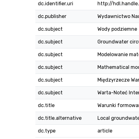
dc.identifier.uri
http://hdl.handle
dc.publisher
Wydawnictwo Na
dc.subject
Wody podziemne
dc.subject
Groundwater circ
dc.subject
Modelowanie ma
dc.subject
Mathematical mod
dc.subject
Międzyrzecze War
dc.subject
Warta-Noteć Inte
dc.title
Warunki formowan
dc.title.alternative
Local groundwater
dc.type
article