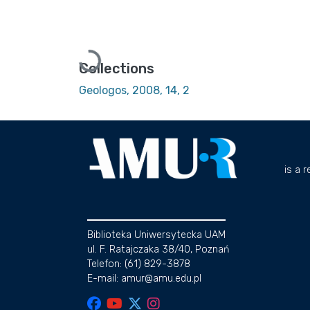
Loading...
Collections
Geologos, 2008, 14, 2
is a 
Biblioteka Uniwersytecka UAM
ul. F. Ratajczaka 38/40, Poznań
Telefon: (61) 829-3878
E-mail: amur@amu.edu.pl