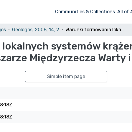
Communities & Collections
All of
gos
Geologos, 2008, 14, 2
Warunki formowania lokalnych systemów krążenia wód podziemnych na obszarze Międzyrzecza Warty i Noteci
 lokalnych systemów krąże
arze Międzyrzecza Warty i
Simple item page
8:18Z
8:18Z