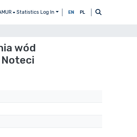
 AMUR
Statistics
Log In
EN
PL
nia wód
 Noteci