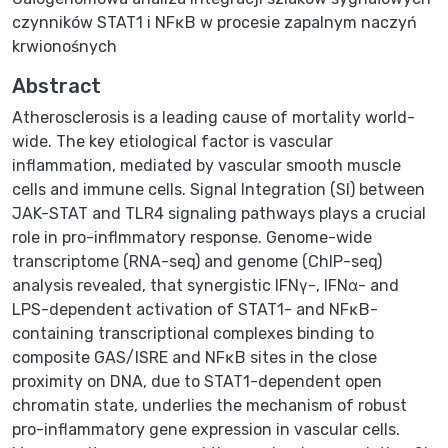
czynników STAT1 i NFκB w procesie zapalnym naczyń
krwionośnych
Abstract
Atherosclerosis is a leading cause of mortality world-
wide. The key etiological factor is vascular
inflammation, mediated by vascular smooth muscle
cells and immune cells. Signal Integration (SI) between
JAK-STAT and TLR4 signaling pathways plays a crucial
role in pro-inflmmatory response. Genome-wide
transcriptome (RNA-seq) and genome (ChIP-seq)
analysis revealed, that synergistic IFNγ-, IFNα- and
LPS-dependent activation of STAT1- and NFκB-
containing transcriptional complexes binding to
composite GAS/ISRE and NFκB sites in the close
proximity on DNA, due to STAT1-dependent open
chromatin state, underlies the mechanism of robust
pro-inflammatory gene expression in vascular cells.