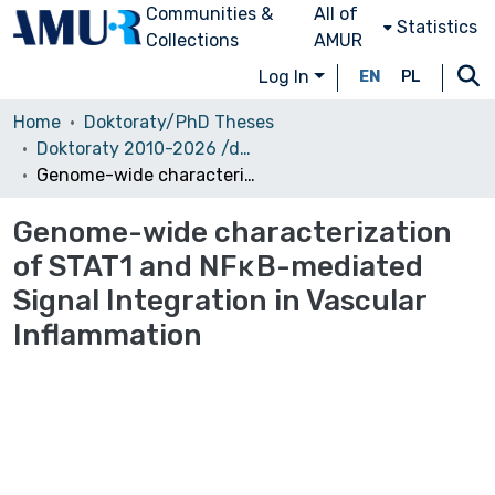
Communities &
All of
Statistics
Collections
AMUR
Log In
EN
PL
Home
Doktoraty/PhD Theses
Doktoraty 2010-2026 /dostęp otwarty/
Genome-wide characterization of STAT1 and NFκB-mediated Signal Integration in Vascular Inflammation
Genome-wide characterization
of STAT1 and NFκB-mediated
Signal Integration in Vascular
Inflammation