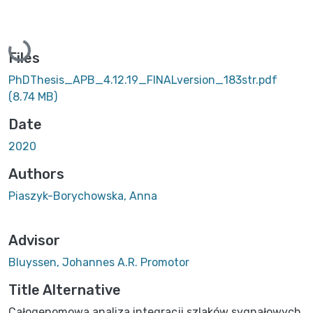
Loading...
Files
PhDThesis_APB_4.12.19_FINALversion_183str.pdf
(8.74 MB)
Date
2020
Authors
Piaszyk-Borychowska, Anna
Advisor
Bluyssen, Johannes A.R. Promotor
Title Alternative
Całogenomowa analiza integracji szlaków sygnałowych