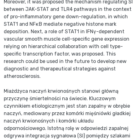
Moreover, it was proposed the mechanism regulating SI
between JAK-STAT and TLR4 pathways in the context
of pro-inflammatory gene down-regulation, in which
STAT1 and NFκB mediate negative histone mark
deposition. Next, a role of STAT1 in IFNγ-dependent
vascular smooth muscle cell-specific gene expression
relying on hierarchical collaboration with cell type-
specific transcription factor, was proposed. This
research could be used in the future to develop new
diagnostic and therapeutical strategies against
Miażdżyca naczyń krwionośnych stanowi główną
przyczynę śmiertelności na świecie. Kluczowym
czynnikiem etiologicznym jest stan zapalny w obrębie
naczyń, mediowany przez komórki mięśniówki gładkiej
naczyń krwionośnych i komórki układu
odpornościowego. Istotną rolę w odpowiedzi zapalnej
odgrywa integracja sygnałowa (SI) pomiędzy szlakami