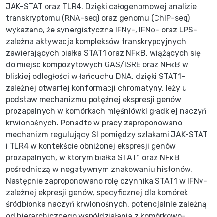
JAK-STAT oraz TLR4. Dzięki całogenomowej analizie
transkryptomu (RNA-seq) oraz genomu (ChIP-seq)
wykazano, że synergistyczna IFNγ-, IFNα- oraz LPS-
zależna aktywacja kompleksów transkrypcyjnych
zawierających białka STAT1 oraz NFκB, wiążących się
do miejsc kompozytowych GAS/ISRE oraz NFκB w
bliskiej odległości w łańcuchu DNA, dzięki STAT1-
zależnej otwartej konformacji chromatyny, leży u
podstaw mechanizmu potężnej ekspresji genów
prozapalnych w komórkach mięśniówki gładkiej naczyń
krwionośnych. Ponadto w pracy zaproponowano
mechanizm regulujący SI pomiędzy szlakami JAK-STAT
i TLR4 w kontekście obniżonej ekspresji genów
prozapalnych, w którym białka STAT1 oraz NFκB
pośredniczą w negatywnym znakowaniu histonów.
Następnie zaproponowano rolę czynnika STAT1 w IFNγ-
zależnej ekpresji genów, specyficznej dla komórek
śródbłonka naczyń krwionośnych, potencjalnie zależną
od hierarchicznego współdziałania z komórkowo-