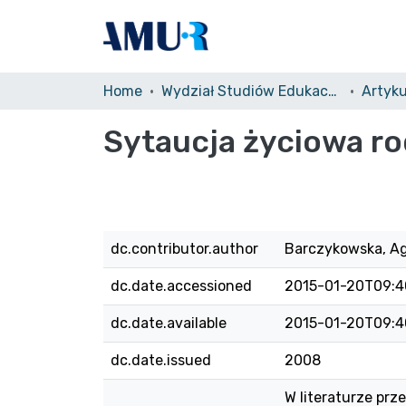
Home
Wydział Studiów Edukacyjnych (WSE)/Faculty of Educational Studies
Artyk
Sytaucja życiowa r
dc.contributor.author
Barczykowska, A
dc.date.accessioned
2015-01-20T09:4
dc.date.available
2015-01-20T09:4
dc.date.issued
2008
W literaturze pr