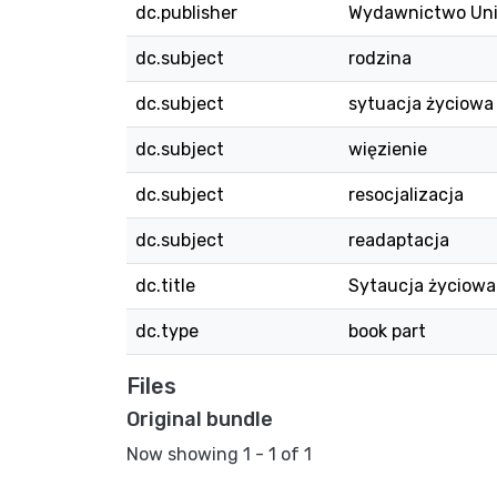
dc.publisher
Wydawnictwo Uni
dc.subject
rodzina
dc.subject
sytuacja życiowa
dc.subject
więzienie
dc.subject
resocjalizacja
dc.subject
readaptacja
dc.title
Sytaucja życiowa
dc.type
book part
Files
Original bundle
Now showing
1 - 1 of 1