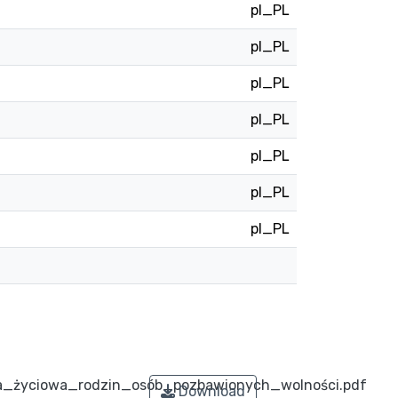
pl_PL
pl_PL
pl_PL
pl_PL
pl_PL
pl_PL
pl_PL
a_życiowa_rodzin_osób_pozbawionych_wolności.pdf
Download