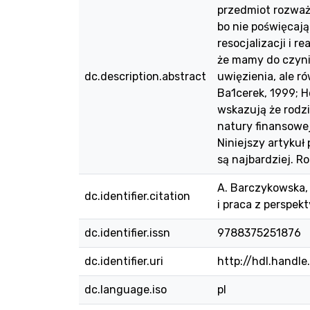
przedmiot rozważa
bo nie poświęcają
resocjalizacji i 
że mamy do czyni
dc.description.abstract
uwięzienia, ale 
Ba1cerek, 1999; H
wskazują że rodzi
natury finansowej
Niniejszy artykuł
są najbardziej. R
A. Barczykowska, 
dc.identifier.citation
i praca z perspek
dc.identifier.issn
9788375251876
dc.identifier.uri
http://hdl.handl
dc.language.iso
pl