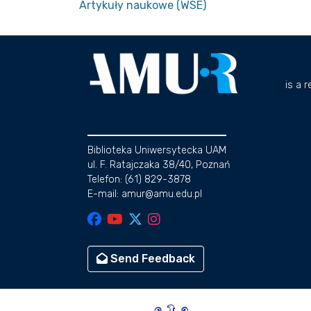
Artykuły naukowe (WSE)
is a 
Biblioteka Uniwersytecka UAM
ul. F. Ratajczaka 38/40, Poznań
Telefon: (61) 829-3878
E-mail: amur@amu.edu.pl
Send Feedback