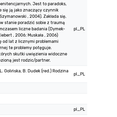
penitencjarnych. Jest to paradoks,
e się ją jako znaczący czynnik
 Szymanowski , 2004). Zakłada się,
w stanie poradzić sobie z traumą
ymczasem liczne badania (Dymek-
pl_PL
iebert , 2006; Muskała , 2006)
 od lat z licznymi problemami
rnej te problemy potęguje.
których skutki uwięzienia widoczne
zioną jest rodzic/partner.
. Golińska, B. Dudek (red.) Rodzina
pl_PL
pl_PL