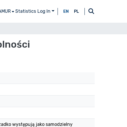
 AMUR
Statistics
Log In
EN
PL
lności
zadko występują jako samodzielny