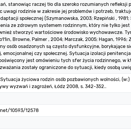
ń, stanowiąc raczej tło dla szeroko rozumianych refleksji 
c uwagi rodzinie w zakresie jej problemów i potrzeb, traktuj
readaptacji społecznej (Szymanowska, 2003; Rzepiński , 1981;
enia ze zdrowym systemem rodzinnym, który nie tylko jest 
również stworzyć wartościowe środowisko wychowawcze. T
o11in, Browne, Palmer , 2004; Marczak, 2005; Hagan, 1996; Z
ny osób osadzonych są często dysfunkcyjne, borykające się
, emocjonalnej czy społecznej. Sytuacja izolacji penitencja
 poświęcony jest omówieniu tych sfer życia rodzinnego, w 
ozważania zostały ograniczone do sytuacji, kiedy osobą uwię
Sytuacja życiowa rodzin osób pozbawionych wolności, (w:) L
tywy wyzwań i zagrożeń, Łódz 2008, s. 342-352..
e.net/10593/12578