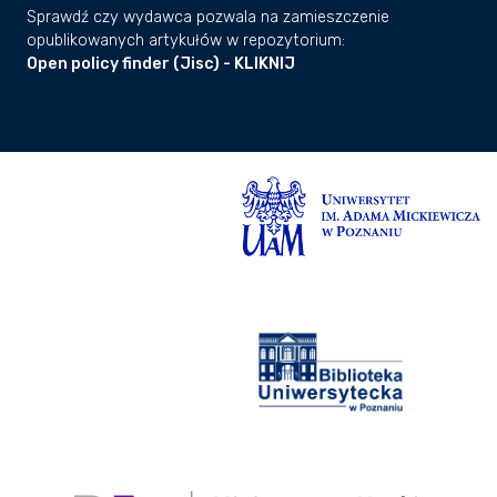
Sprawdź czy wydawca pozwala na zamieszczenie
opublikowanych artykułów w repozytorium:
Open policy finder (Jisc) - KLIKNIJ