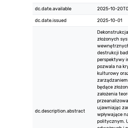
dc.date.available
2025-10-20T0
dc.date.issued
2025-10-01
Dekonstrukcja,
złożonych sys
wewnętrznych 
destrukcji ba
perspektywy i
pozwala na kr
kulturowy ora
zarządzaniem 
będące złożon
założenia teo
przeanalizowa
ujawniając za
dc.description.abstract
wpływające na
politycznym. 