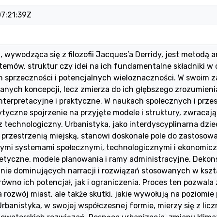
7:21:39Z
 wywodząca się z filozofii Jacques’a Derridy, jest metodą a
temów, struktur czy idei na ich fundamentalne składniki w 
sprzeczności i potencjalnych wieloznaczności. W swoim za
danych koncepcji, lecz zmierza do ich głębszego zrozumien
nterpretacyjne i praktyczne. W naukach społecznych i prz
ytyczne spojrzenie na przyjęte modele i struktury, zwracaj
z technologiczny. Urbanistyka, jako interdyscyplinarna dzi
przestrzenią miejską, stanowi doskonałe pole do zastosowa
ymi systemami społecznymi, technologicznymi i ekonomicz
retyczne, modele planowania i ramy administracyjne. Dekon
nie dominujących narracji i rozwiązań stosowanych w kszta
równo ich potencjał, jak i ograniczenia. Proces ten pozwal
 rozwój miast, ale także skutki, jakie wywołują na poziomi
Urbanistyka, w swojej współczesnej formie, mierzy się z l