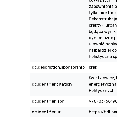
odważnych i n
zapewnienia b
tylko niektóre
Dekonstrukcja 
praktyki urba
będąca wyniki
dynamiczne pol
ujawnić napię
najbardziej op
holistyczne s
dc.description.sponsorship
brak
Kwiatkiewicz, 
dc.identifier.citation
energetyczna 
Politycznych 
dc.identifier.isbn
978-83-6819
dc.identifier.uri
https://hdl.h