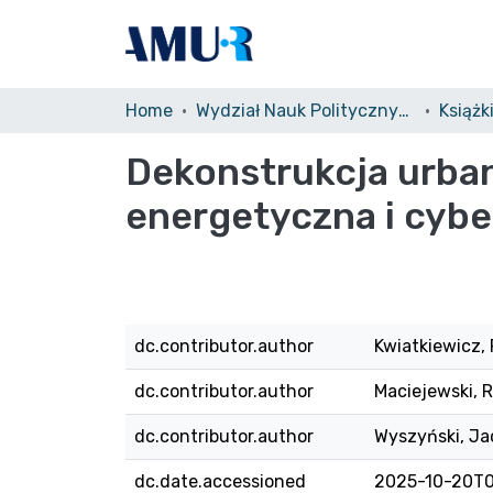
Home
Wydział Nauk Politycznych i Dziennikarstwa (WNPiDz)/Faculty of Political Science and Journalism
Książk
Dekonstrukcja urban
energetyczna i cybe
dc.contributor.author
Kwiatkiewicz, 
dc.contributor.author
Maciejewski, 
dc.contributor.author
Wyszyński, Ja
dc.date.accessioned
2025-10-20T0