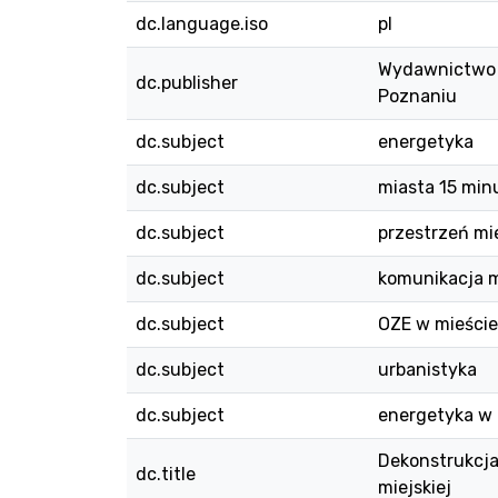
dc.language.iso
pl
Wydawnictwo N
dc.publisher
Poznaniu
dc.subject
energetyka
dc.subject
miasta 15 mi
dc.subject
przestrzeń mi
dc.subject
komunikacja m
dc.subject
OZE w mieście
dc.subject
urbanistyka
dc.subject
energetyka w 
Dekonstrukcja
dc.title
miejskiej