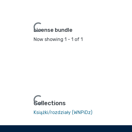
Loading...
License bundle
Now showing
1 - 1 of 1
Loading...
Collections
Książki/rozdziały (WNPiDz)