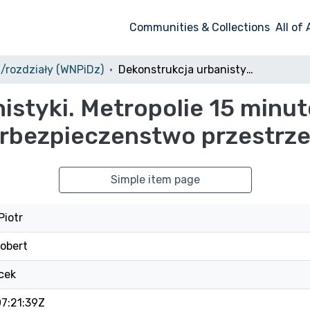
Communities & Collections
All of
i/rozdziały (WNPiDz)
Dekonstrukcja urbanistyki. Metropolie 15 minutowe, polityka energetyczna i cyberbezpieczenstwo przestrzeni miejskiej
istyki. Metropolie 15 minut
rbezpieczenstwo przestrzen
Simple item page
Piotr
Robert
cek
7:21:39Z