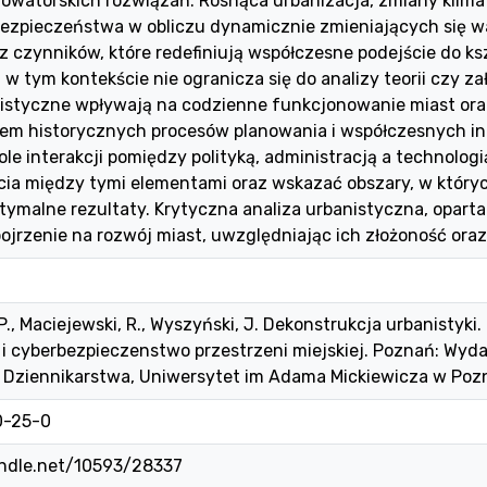
owatorskich rozwiązań. Rosnąca urbanizacja, zmiany klima
ezpieczeństwa w obliczu dynamicznie zmieniających się w
 z czynników, które redefiniują współczesne podejście do ks
w tym kontekście nie ogranicza się do analizy teorii czy zał
nistyczne wpływają na codzienne funkcjonowanie miast ora
em historycznych procesów planowania i współczesnych in
e interakcji pomiędzy polityką, administracją a technologi
cia między tymi elementami oraz wskazać obszary, w któryc
tymalne rezultaty. Krytyczna analiza urbanistyczna, oparta
pojrzenie na rozwój miast, uwzględniając ich złożoność ora
P., Maciejewski, R., Wyszyński, J. Dekonstrukcja urbanistyki.
i cyberbezpieczenstwo przestrzeni miejskiej. Poznań: Wy
i Dziennikarstwa, Uniwersytet im Adama Mickiewicza w Poz
0-25-0
andle.net/10593/28337