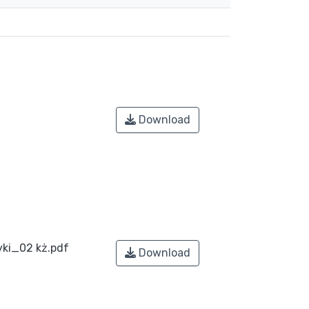
Download
i_02 kż.pdf
Download