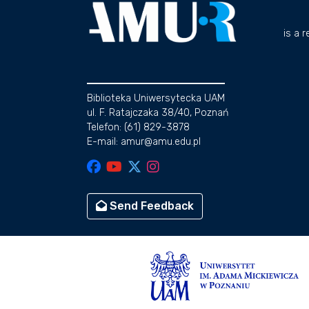
is a 
Biblioteka Uniwersytecka UAM
ul. F. Ratajczaka 38/40, Poznań
Telefon: (61) 829-3878
E-mail: amur@amu.edu.pl
Send Feedback