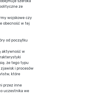
 obejmuje szeroka
polityczne ze
firmy wojskowe czy
e obecność w tej
tóry od początku
żą aktywność w
akterystyki
ię, że tego typu
 zjawisk i procesów
ństw, które
i przez inne
ego uczestnika we