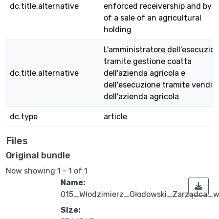
dc.title.alternative
enforced receivership and by 
of a sale of an agricultural
holding
L'amministratore dell'esecuzio
tramite gestione coatta
dc.title.alternative
dell'azienda agricola e
dell'esecuzione tramite vendit
dell'azienda agricola
dc.type
article
Files
Original bundle
Now showing
1 - 1 of 1
Name:
015_Włodzimierz_Głodowski_Zarządca_
Size: