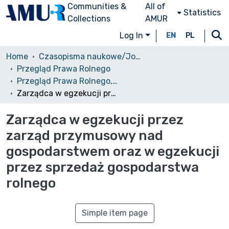
Communities &
All of
Statistics
Collections
AMUR
Log In
EN
PL
Home
Czasopisma naukowe/Journals
Przegląd Prawa Rolnego
Przegląd Prawa Rolnego, 2008 Nr 1 (3)
Zarządca w egzekucji przez zarząd przymusowy nad gospodarstwem oraz w egzekucji przez sprzedaż gospodarstwa rolnego
Zarządca w egzekucji przez
zarząd przymusowy nad
gospodarstwem oraz w egzekucji
przez sprzedaż gospodarstwa
rolnego
Simple item page