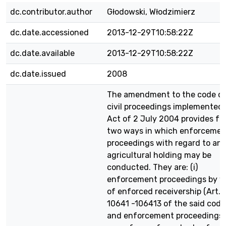
dc.contributor.author
Głodowski, Włodzimierz
dc.date.accessioned
2013-12-29T10:58:22Z
dc.date.available
2013-12-29T10:58:22Z
dc.date.issued
2008
The amendment to the code o
civil proceedings implemented
Act of 2 July 2004 provides fo
two ways in which enforcemen
proceedings with regard to an
agricultural holding may be
conducted. They are: (i)
enforcement proceedings by 
of enforced receivership (Art.
10641 -106413 of the said code
and enforcement proceedings 