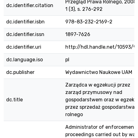
Przegląd Prawa Rolnego, 2008 
dc.identifier.citation
1 (3), s. 276-292
dc.identifier.isbn
978-83-232-2169-2
dc.identifier.issn
1897-7626
dc.identifier.uri
http://hdl.handle.net/10593/9
dc.language.iso
pl
dc.publisher
Wydawnictwo Naukowe UAM
Zarządca w egzekucji przez
zarząd przymusowy nad
dc.title
gospodarstwem oraz w egzekuc
przez sprzedaż gospodarstwa
rolnego
Administrator of enforcement
proceedings carried out by way