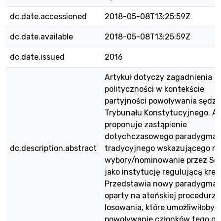
dc.date.accessioned
2018-05-08T13:25:59Z
dc.date.available
2018-05-08T13:25:59Z
dc.date.issued
2016
Artykuł dotyczy zagadnienia
polityczności w kontekście
partyjności powoływania sędz
Trybunału Konstytucyjnego. A
proponuje zastąpienie
dotychczasowego paradygmat
dc.description.abstract
tradycyjnego wskazującego n
wybory/nominowanie przez Se
jako instytucję regulującą krea
Przedstawia nowy paradygmat
oparty na ateńskiej procedurze
losowania, które umożliwiłoby
powoływanie członków tego or