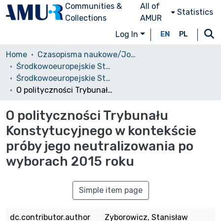
Communities &
All of
Statistics
Collections
AMUR
Log In
EN
PL
Home
Czasopisma naukowe/Journals
Środkowoeuropejskie Studia Polityczne i Medioznawcze
Środkowoeuropejskie Studia Polityczne, 2016, nr 4
O polityczności Trybunału Konstytucyjnego w kontekście próby jego neutralizowania po wyborach 2015 roku
O polityczności Trybunału
Konstytucyjnego w kontekście
próby jego neutralizowania po
wyborach 2015 roku
Simple item page
dc.contributor.author
Zyborowicz, Stanisław