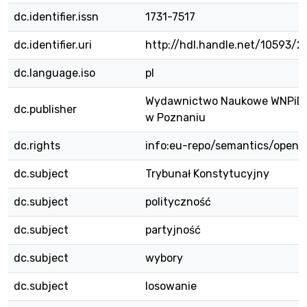
dc.identifier.issn
1731-7517
dc.identifier.uri
http://hdl.handle.net/10593/
dc.language.iso
pl
Wydawnictwo Naukowe WNPiD
dc.publisher
w Poznaniu
dc.rights
info:eu-repo/semantics/openA
dc.subject
Trybunał Konstytucyjny
dc.subject
polityczność
dc.subject
partyjność
dc.subject
wybory
dc.subject
losowanie