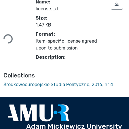
Name:
license.txt
Size:
1.47 KB
ading...
Format:
Item-specific license agreed
upon to submission
Description:
Collections
Środkowoeuropejskie Studia Polityczne, 2016, nr 4
Adam Mickiewicz University