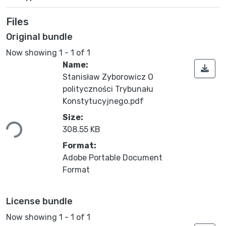
Files
Original bundle
Now showing
1 - 1 of 1
Name:
Stanisław Zyborowicz O
polityczności Trybunału
Konstytucyjnego.pdf
ading...
Size:
308.55 KB
Format:
Adobe Portable Document
Format
License bundle
Now showing
1 - 1 of 1