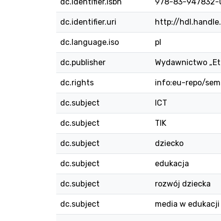
dc.identifier.isbn
978-83-947832-
dc.identifier.uri
http://hdl.handl
dc.language.iso
pl
dc.publisher
Wydawnictwo „Et
dc.rights
info:eu-repo/se
dc.subject
ICT
dc.subject
TIK
dc.subject
dziecko
dc.subject
edukacja
dc.subject
rozwój dziecka
dc.subject
media w edukacji