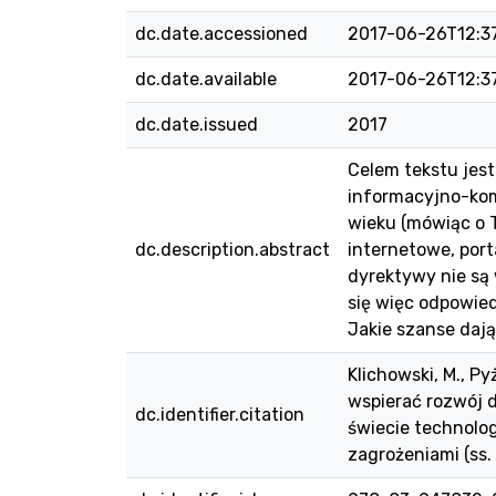
dc.date.accessioned
2017-06-26T12:3
dc.date.available
2017-06-26T12:3
dc.date.issued
2017
Celem tekstu jest
informacyjno-kom
wieku (mówiąc o T
dc.description.abstract
internetowe, port
dyrektywy nie są
się więc odpowied
Jakie szanse dają
Klichowski, M., P
wspierać rozwój d
dc.identifier.citation
świecie technolo
zagrożeniami (ss.