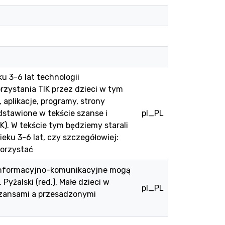
u 3-6 lat technologii
zystania TIK przez dzieci w tym
 aplikacje, programy, strony
edstawione w tekście szanse i
pl_PL
. W tekście tym będziemy starali
eku 3-6 lat, czy szczegółowiej:
korzystać
gie informacyjno-komunikacyjne mogą
yżalski (red.), Małe dzieci w
pl_PL
szansami a przesadzonymi