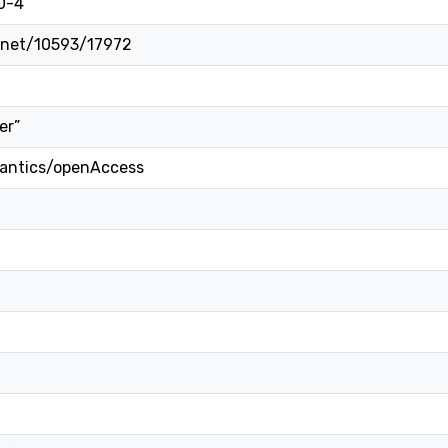
0-4
e.net/10593/17972
er”
mantics/openAccess