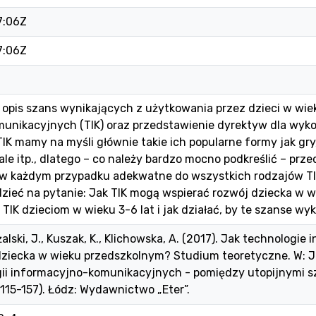
7:06Z
7:06Z
 opis szans wynikających z użytkowania przez dzieci w wiek
unikacyjnych (TIK) oraz przedstawienie dyrektyw dla wykor
IK mamy na myśli głównie takie ich popularne formy jak gry,
ale itp., dlatego – co należy bardzo mocno podkreślić – prz
 w każdym przypadku adekwatne do wszystkich rodzajów TIK)
zieć na pytanie: Jak TIK mogą wspierać rozwój dziecka w wi
 TIK dzieciom w wieku 3-6 lat i jak działać, by te szanse wy
yżalski, J., Kuszak, K., Klichowska, A. (2017). Jak technolo
ziecka w wieku przedszkolnym? Studium teoretyczne. W: J. P
gii informacyjno-komunikacyjnych - pomiędzy utopijnymi 
 115-157). Łódz: Wydawnictwo „Eter”.