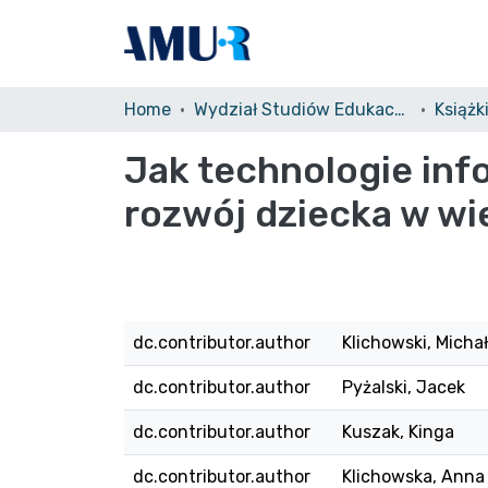
Home
Wydział Studiów Edukacyjnych (WSE)/Faculty of Educational Studies
Książk
Jak technologie in
rozwój dziecka w w
dc.contributor.author
Klichowski, Michał
dc.contributor.author
Pyżalski, Jacek
dc.contributor.author
Kuszak, Kinga
dc.contributor.author
Klichowska, Anna