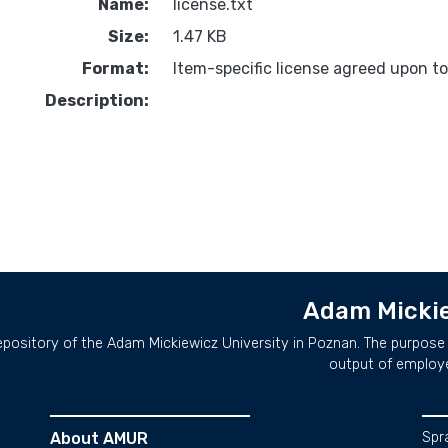
Name:
license.txt
Size:
1.47 KB
Format:
Item-specific license agreed upon t
Description:
Adam Mickie
repository of the Adam Mickiewicz University in Poznan. The purpose 
output of employ
About AMUR
Spr