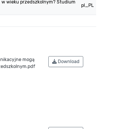
a w wieku przedszkolnym? Studium
pl_PL
unikacyjne mogą
Download
rzedszkolnym.pdf