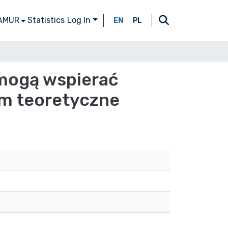
 AMUR
Statistics
Log In
EN
PL
mogą wspierać
um teoretyczne