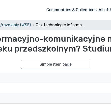
Communities & Collections
All of
i/rozdziały (WSE)
Jak technologie informacyjno-komunikacyjne mogą wspierać rozwój dziecka w wieku przedszkolnym? Studium teoretyczne
formacyjno-komunikacyjne 
ieku przedszkolnym? Studi
Simple item page