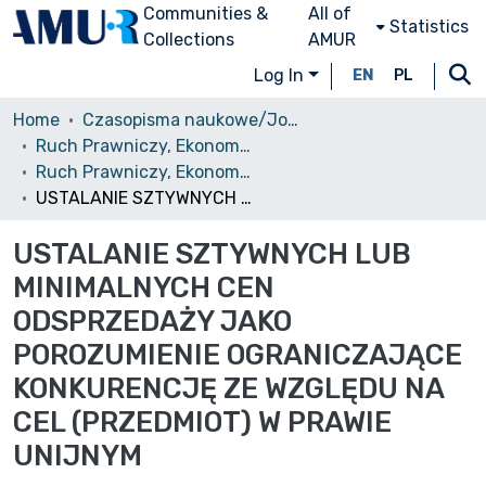
Communities &
All of
Statistics
Collections
AMUR
Log In
EN
PL
Home
Czasopisma naukowe/Journals
Ruch Prawniczy, Ekonomiczny i Socjologiczny
Ruch Prawniczy, Ekonomiczny i Socjologiczny, 2011, nr 4
USTALANIE SZTYWNYCH LUB MINIMALNYCH CEN ODSPRZEDAŻY JAKO POROZUMIENIE OGRANICZAJĄCE KONKURENCJĘ ZE WZGLĘDU NA CEL (PRZEDMIOT) W PRAWIE UNIJNYM
USTALANIE SZTYWNYCH LUB
MINIMALNYCH CEN
ODSPRZEDAŻY JAKO
POROZUMIENIE OGRANICZAJĄCE
KONKURENCJĘ ZE WZGLĘDU NA
CEL (PRZEDMIOT) W PRAWIE
UNIJNYM