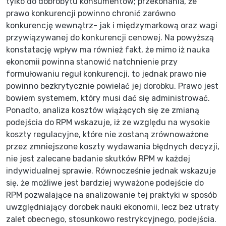
tylko do dobrobytu konsumentów; przekonania, że
prawo konkurencji powinno chronić zarówno
konkurencję wewnątrz- jak i międzymarkową oraz wagi
przywiązywanej do konkurencji cenowej. Na powyższą
konstatację wpływ ma również fakt, że mimo iż nauka
ekonomii powinna stanowić natchnienie przy
formułowaniu reguł konkurencji, to jednak prawo nie
powinno bezkrytycznie powielać jej dorobku. Prawo jest
bowiem systemem, który musi dać się administrować.
Ponadto, analiza kosztów wiążących się ze zmianą
podejścia do RPM wskazuje, iż ze względu na wysokie
koszty regulacyjne, które nie zostaną zrównoważone
przez zmniejszone koszty wydawania błędnych decyzji,
nie jest zalecane badanie skutków RPM w każdej
indywidualnej sprawie. Równocześnie jednak wskazuje
się, że możliwe jest bardziej wyważone podejście do
RPM pozwalające na analizowanie tej praktyki w sposób
uwzględniający dorobek nauki ekonomii, lecz bez utraty
zalet obecnego, stosunkowo restrykcyjnego, podejścia.