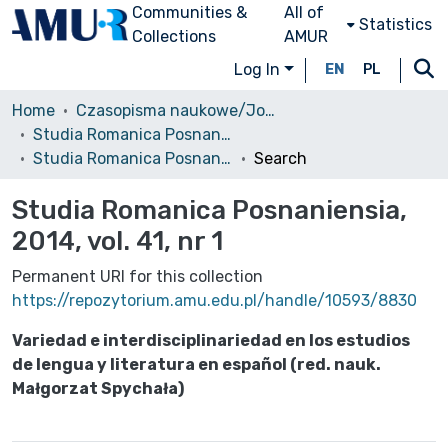
Communities &
All of
Statistics
Collections
AMUR
Log In
EN
PL
Home
Czasopisma naukowe/Journals
Studia Romanica Posnaniensia
Studia Romanica Posnaniensia, 2014, vol. 41, nr 1
Search
Studia Romanica Posnaniensia,
2014, vol. 41, nr 1
Permanent URI for this collection
https://repozytorium.amu.edu.pl/handle/10593/8830
Variedad e interdisciplinariedad en los estudios
de lengua y literatura en español (red. nauk.
Małgorzat Spychała)