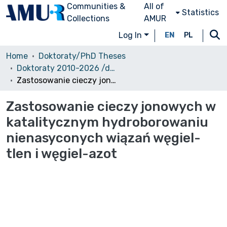
Communities &
All of
Statistics
Collections
AMUR
Log In
EN
PL
Home
Doktoraty/PhD Theses
Doktoraty 2010-2026 /dostęp otwarty/
Zastosowanie cieczy jonowych w katalitycznym hydroborowaniu nienasyconych wiązań węgiel-tlen i węgiel-azot
Zastosowanie cieczy jonowych w
katalitycznym hydroborowaniu
nienasyconych wiązań węgiel-
tlen i węgiel-azot