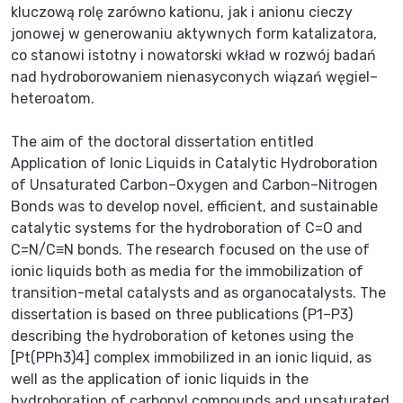
kluczową rolę zarówno kationu, jak i anionu cieczy
jonowej w generowaniu aktywnych form katalizatora,
co stanowi istotny i nowatorski wkład w rozwój badań
nad hydroborowaniem nienasyconych wiązań węgiel–
heteroatom.
The aim of the doctoral dissertation entitled
Application of Ionic Liquids in Catalytic Hydroboration
of Unsaturated Carbon–Oxygen and Carbon–Nitrogen
Bonds was to develop novel, efficient, and sustainable
catalytic systems for the hydroboration of C=O and
C=N/C≡N bonds. The research focused on the use of
ionic liquids both as media for the immobilization of
transition-metal catalysts and as organocatalysts. The
dissertation is based on three publications (P1–P3)
describing the hydroboration of ketones using the
[Pt(PPh3)4] complex immobilized in an ionic liquid, as
well as the application of ionic liquids in the
hydroboration of carbonyl compounds and unsaturated