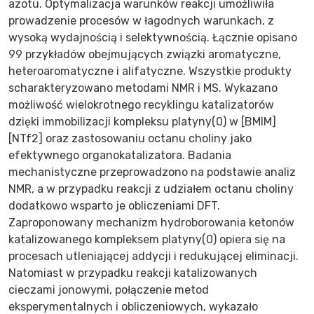
azotu. Optymalizacja warunków reakcji umożliwiła
prowadzenie procesów w łagodnych warunkach, z
wysoką wydajnością i selektywnością. Łącznie opisano
99 przykładów obejmujących związki aromatyczne,
heteroaromatyczne i alifatyczne. Wszystkie produkty
scharakteryzowano metodami NMR i MS. Wykazano
możliwość wielokrotnego recyklingu katalizatorów
dzięki immobilizacji kompleksu platyny(0) w [BMIM]
[NTf2] oraz zastosowaniu octanu choliny jako
efektywnego organokatalizatora. Badania
mechanistyczne przeprowadzono na podstawie analiz
NMR, a w przypadku reakcji z udziałem octanu choliny
dodatkowo wsparto je obliczeniami DFT.
Zaproponowany mechanizm hydroborowania ketonów
katalizowanego kompleksem platyny(0) opiera się na
procesach utleniającej addycji i redukującej eliminacji.
Natomiast w przypadku reakcji katalizowanych
cieczami jonowymi, połączenie metod
eksperymentalnych i obliczeniowych, wykazało