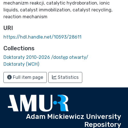
mechanizm reakcji
,
catalytic hydroboration
,
ionic
liquids
,
catalyst immobilization
,
catalyst recycling
,
reaction mechanism
URI
https://hdl.handle.net/10593/28611
Collections
Doktoraty 2010-2026 /dostęp otwarty/
Doktoraty (WCH)
Full item page
Statistics
Adam Mickiewicz University
Repository