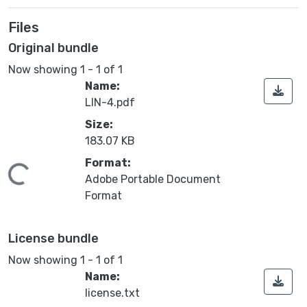
Files
Original bundle
Now showing
1 - 1 of 1
Name:
LIN-4.pdf
Size:
183.07 KB
Format:
ding...
Adobe Portable Document
Format
License bundle
Now showing
1 - 1 of 1
Name:
license.txt