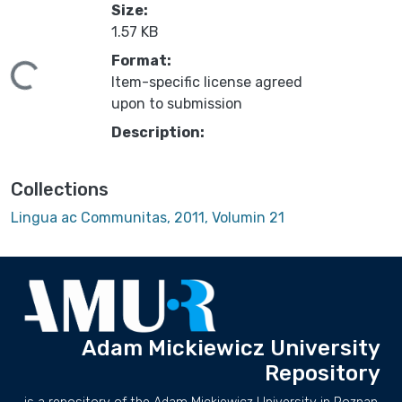
Size:
1.57 KB
Format:
ding...
Item-specific license agreed
upon to submission
Description:
Collections
Lingua ac Communitas, 2011, Volumin 21
Adam Mickiewicz University
Repository