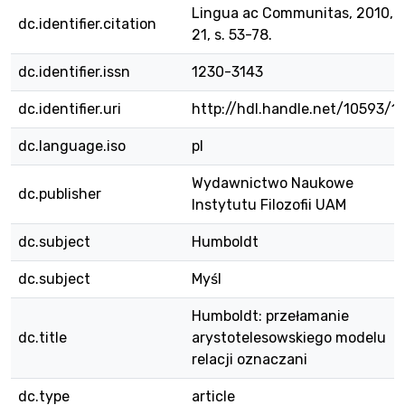
Lingua ac Communitas, 2010, v
dc.identifier.citation
21, s. 53-78.
dc.identifier.issn
1230-3143
dc.identifier.uri
http://hdl.handle.net/10593/1
dc.language.iso
pl
Wydawnictwo Naukowe
dc.publisher
Instytutu Filozofii UAM
dc.subject
Humboldt
dc.subject
Myśl
Humboldt: przełamanie
dc.title
arystotelesowskiego modelu
relacji oznaczani
dc.type
article