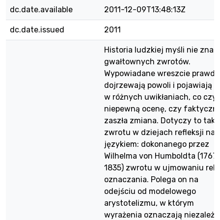
dc.date.available
2011-12-09T13:48:13Z
dc.date.issued
2011
Historia ludzkiej myśli nie zna
gwałtownych zwrotów.
Wypowiadane wreszcie prawdy
dojrzewają powoli i pojawiają s
w różnych uwikłaniach, co czyn
niepewną ocenę, czy faktyczni
zaszła zmiana. Dotyczy to takż
zwrotu w dziejach refleksji nad
językiem: dokonanego przez
Wilhelma von Humboldta (1767
1835) zwrotu w ujmowaniu rela
oznaczania. Polega on na
odejściu od modelowego
arystotelizmu, w którym
wyrażenia oznaczają niezależn