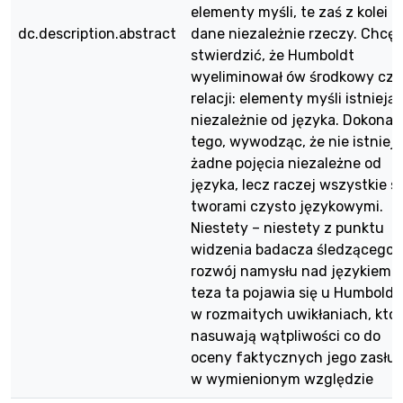
elementy myśli, te zaś z kolei –
dc.description.abstract
dane niezależnie rzeczy. Chcę
stwierdzić, że Humboldt
wyeliminował ów środkowy czł
relacji: elementy myśli istnieją
niezależnie od języka. Dokonał
tego, wywodząc, że nie istnieją
żadne pojęcia niezależne od
języka, lecz raczej wszystkie s
tworami czysto językowymi.
Niestety – niestety z punktu
widzenia badacza śledzącego
rozwój namysłu nad językiem –
teza ta pojawia się u Humboldt
w rozmaitych uwikłaniach, któ
nasuwają wątpliwości co do
oceny faktycznych jego zasłu
w wymienionym względzie