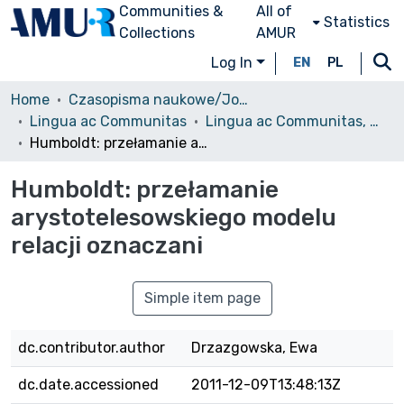
Communities &
All of
Statistics
Collections
AMUR
Log In
EN
PL
Home
Czasopisma naukowe/Journals
Lingua ac Communitas
Lingua ac Communitas, 2011, Volumin 21
Humboldt: przełamanie arystotelesowskiego modelu relacji oznaczani
Humboldt: przełamanie
arystotelesowskiego modelu
relacji oznaczani
Simple item page
dc.contributor.author
Drzazgowska, Ewa
dc.date.accessioned
2011-12-09T13:48:13Z