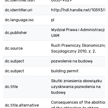
dc.identifier.issn
0035-9629
dc.identifier.uri
http://hdl.handle.net/10593/8
dc.language.iso
pl
Wydział Prawa i Administracji
dc.publisher
UAM
Ruch Prawniczy, Ekonomiczny 
dc.source
Socjologiczny 2010, z. 2,
dc.subject
pozwolenie na budowę
dc.subject
building permit
Skutki zniesienia obowiązku
dc.title
uzyskiwania pozwolenia na
budowę
Consequences of the abolition
dc.title.alternative