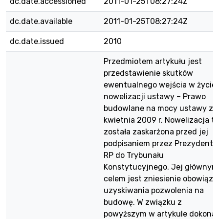
dc.date.accessioned
2011-01-25T08:27:24Z
dc.date.available
2011-01-25T08:27:24Z
dc.date.issued
2010
Przedmiotem artykułu jest
przedstawienie skutków
ewentualnego wejścia w życie
nowelizacji ustawy – Prawo
budowlane na mocy ustawy z 
kwietnia 2009 r. Nowelizacja ta
została zaskarżona przed jej
podpisaniem przez Prezydenta
RP do Trybunału
Konstytucyjnego. Jej głównym
celem jest zniesienie obowiązk
uzyskiwania pozwolenia na
budowę. W związku z
powyższym w artykule dokona