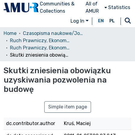
Communities &
All of
Statistics
Collections
AMUR
Log In
EN
PL
Home
Czasopisma naukowe/Journals
Ruch Prawniczy, Ekonomiczny i Socjologiczny
Ruch Prawniczy, Ekonomiczny i Socjologiczny, 2010, nr 2
Skutki zniesienia obowiązku uzyskiwania pozwolenia na budowę
Skutki zniesienia obowiązku
uzyskiwania pozwolenia na
budowę
Simple item page
dc.contributor.author
Kruś, Maciej