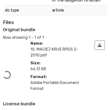
of the obligation to obtain
dc.type
article
Files
Original bundle
Now showing
1 - 1 of 1
Name:
10. MACIEJ KRUŚ RPEiS 2-
2010.pdf
Size:
66.31 KB
Loading...
Format:
Adobe Portable Document
Format
License bundle