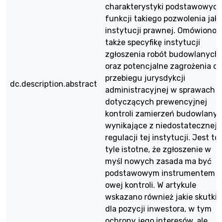
charakterystyki podstawowyc
funkcji takiego pozwolenia jak
instytucji prawnej. Omówiono
także specyfikę instytucji
zgłoszenia robót budowlanych
oraz potencjalne zagrożenia dl
przebiegu jurysdykcji
dc.description.abstract
administracyjnej w sprawach
dotyczących prewencyjnej
kontroli zamierzeń budowlany
wynikające z niedostatecznej
regulacji tej instytucji. Jest to
tyle istotne, że zgłoszenie w
myśl nowych zasada ma być
podstawowym instrumentem
owej kontroli. W artykule
wskazano również jakie skutki
dla pozycji inwestora, w tym
ochrony jego interesów, ale