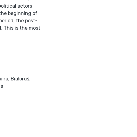
olitical actors
 the beginning of
period, the post-
d. This is the most
aina
,
Białoruś
,
us