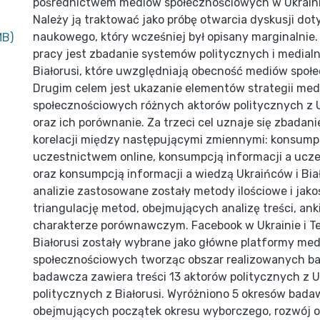
pośrednictwem mediów społecznościowych w Ukrainie 
Należy ją traktować jako próbę otwarcia dyskusji do
naukowego, który wcześniej był opisany marginalnie
MB)
pracy jest zbadanie systemów politycznych i medialn
Białorusi, które uwzględniają obecność mediów społ
Drugim celem jest ukazanie elementów strategii me
społecznościowych różnych aktorów politycznych z Uk
oraz ich porównanie. Za trzeci cel uznaje się zbadan
korelacji między następującymi zmiennymi: konsumpc
uczestnictwem online, konsumpcją informacji a ucze
oraz konsumpcją informacji a wiedzą Ukraińców i Bia
analizie zastosowane zostały metody ilościowe i jak
triangulację metod, obejmujących analizę treści, anki
charakterze porównawczym. Facebook w Ukrainie i T
Białorusi zostały wybrane jako główne platformy me
społecznościowych tworząc obszar realizowanych ba
badawcza zawiera treści 13 aktorów politycznych z Uk
politycznych z Białorusi. Wyróżniono 5 okresów bad
obejmujących początek okresu wyborczego, rozwój 