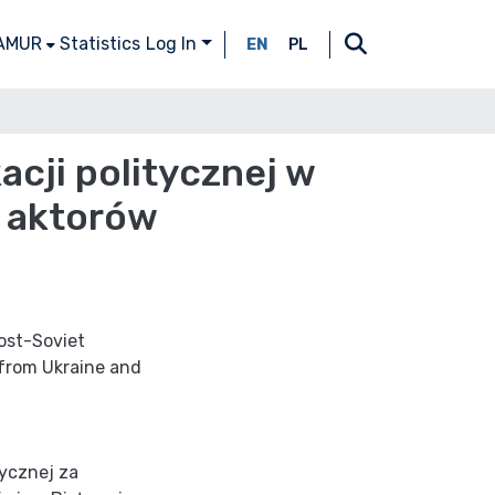
 AMUR
Statistics
Log In
EN
PL
cji politycznej w
 aktorów
post-Soviet
 from Ukraine and
tycznej za