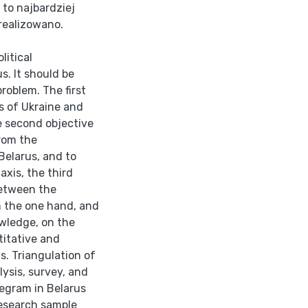
 to najbardziej
realizowano.
litical
s. It should be
roblem. The first
ms of Ukraine and
e second objective
from the
 Belarus, and to
axis, the third
 between the
n the one hand, and
nowledge, on the
titative and
is. Triangulation of
ysis, survey, and
egram in Belarus
research sample