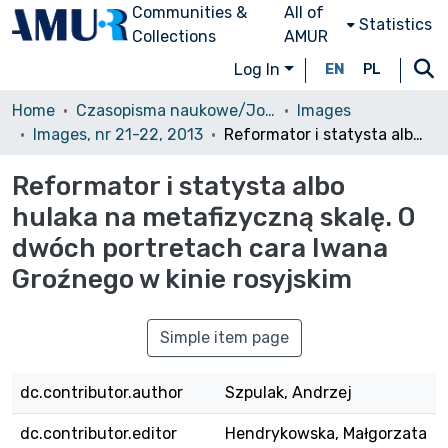
Communities &
All of
Statistics
Collections
AMUR
Log In
EN
PL
Home
Czasopisma naukowe/Journals
Images
Images, nr 21-22, 2013
Reformator i statysta albo hulaka na metafizyczną skalę. O dwóch portretach cara Iwana Groźnego w kinie rosyjskim
Reformator i statysta albo
hulaka na metafizyczną skalę. O
dwóch portretach cara Iwana
Groźnego w kinie rosyjskim
Simple item page
dc.contributor.author
Szpulak, Andrzej
dc.contributor.editor
Hendrykowska, Małgorzata