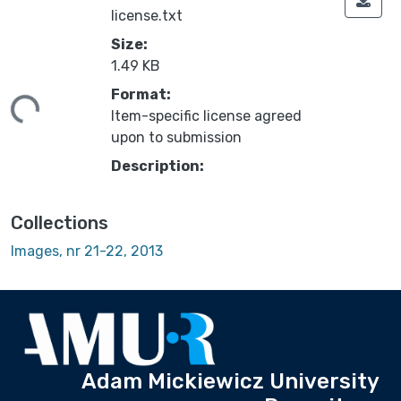
license.txt
Size:
1.49 KB
ding...
Format:
Item-specific license agreed
upon to submission
Description:
Collections
Images, nr 21-22, 2013
Adam Mickiewicz University