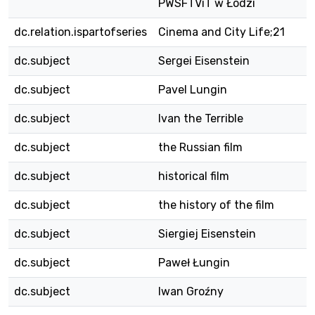
PWSFTViT w Łodzi
dc.relation.ispartofseries
Cinema and City Life;21
dc.subject
Sergei Eisenstein
dc.subject
Pavel Lungin
dc.subject
Ivan the Terrible
dc.subject
the Russian film
dc.subject
historical film
dc.subject
the history of the film
dc.subject
Siergiej Eisenstein
dc.subject
Paweł Łungin
dc.subject
Iwan Groźny