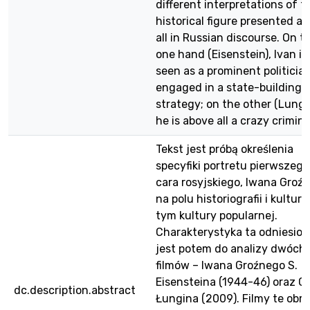
different interpretations of t
historical figure presented a
all in Russian discourse. On t
one hand (Eisenstein), Ivan is
seen as a prominent politicia
engaged in a state-building
strategy; on the other (Lungi
he is above all a crazy crimina
Tekst jest próbą określenia
specyfiki portretu pierwszego
cara rosyjskiego, Iwana Groź
na polu historiografii i kultury
tym kultury popularnej.
Charakterystyka ta odniesio
jest potem do analizy dwóch
filmów – Iwana Groźnego S.
Eisensteina (1944-46) oraz Ca
dc.description.abstract
Łungina (2009). Filmy te obr