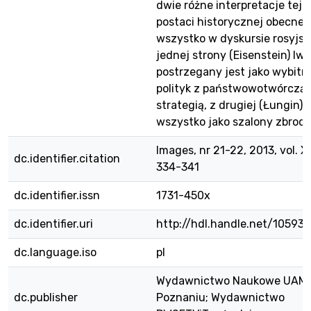
dwie różne interpretacje tej
postaci historycznej obecne
wszystko w dyskursie rosyjsk
jednej strony (Eisenstein) Iw
postrzegany jest jako wybitn
polityk z państwowotwórczą
strategią, z drugiej (Łungin)
wszystko jako szalony zbrodn
Images, nr 21-22, 2013, vol. XII
dc.identifier.citation
334-341
dc.identifier.issn
1731-450x
dc.identifier.uri
http://hdl.handle.net/10593/
dc.language.iso
pl
Wydawnictwo Naukowe UAM
dc.publisher
Poznaniu; Wydawnictwo