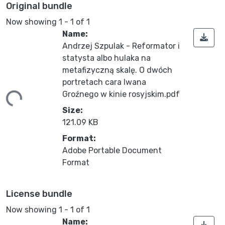
Original bundle
Now showing
1 - 1 of 1
Name:
Andrzej Szpulak - Reformator i
statysta albo hulaka na
metafizyczną skalę. O dwóch
ding...
portretach cara Iwana
Groźnego w kinie rosyjskim.pdf
Size:
121.09 KB
Format:
Adobe Portable Document
Format
License bundle
Now showing
1 - 1 of 1
Name: