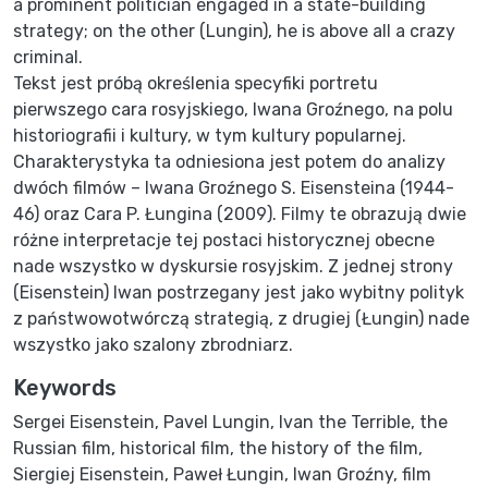
a prominent politician engaged in a state-building
strategy; on the other (Lungin), he is above all a crazy
criminal.
Tekst jest próbą określenia specyfiki portretu
pierwszego cara rosyjskiego, Iwana Groźnego, na polu
historiografii i kultury, w tym kultury popularnej.
Charakterystyka ta odniesiona jest potem do analizy
dwóch filmów – Iwana Groźnego S. Eisensteina (1944-
46) oraz Cara P. Łungina (2009). Filmy te obrazują dwie
różne interpretacje tej postaci historycznej obecne
nade wszystko w dyskursie rosyjskim. Z jednej strony
(Eisenstein) Iwan postrzegany jest jako wybitny polityk
z państwowotwórczą strategią, z drugiej (Łungin) nade
wszystko jako szalony zbrodniarz.
Keywords
Sergei Eisenstein
,
Pavel Lungin
,
Ivan the Terrible
,
the
Russian film
,
historical film
,
the history of the film
,
Siergiej Eisenstein
,
Paweł Łungin
,
Iwan Groźny
,
film