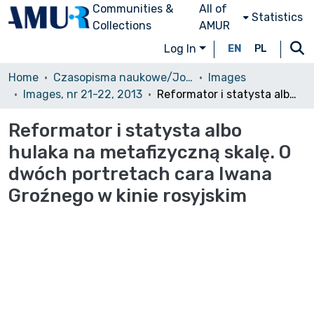
Communities &
All of
Statistics
Collections
AMUR
Log In
EN
PL
Home
Czasopisma naukowe/Journals
Images
Images, nr 21-22, 2013
Reformator i statysta albo hulaka na metafizyczną skalę. O dwóch portretach cara Iwana Groźnego w kinie rosyjskim
Reformator i statysta albo
hulaka na metafizyczną skalę. O
dwóch portretach cara Iwana
Groźnego w kinie rosyjskim