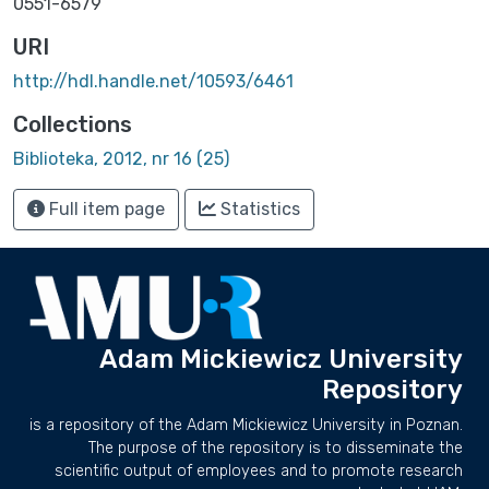
0551-6579
URI
http://hdl.handle.net/10593/6461
Collections
Biblioteka, 2012, nr 16 (25)
Full item page
Statistics
Adam Mickiewicz University
Repository
is a repository of the Adam Mickiewicz University in Poznan.
The purpose of the repository is to disseminate the
scientific output of employees and to promote research