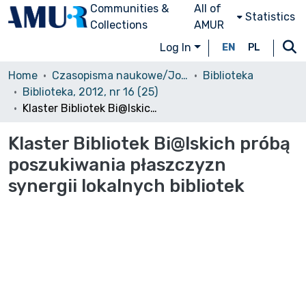
Communities &
All of
Statistics
Collections
AMUR
Log In
EN
PL
Home
Czasopisma naukowe/Journals
Biblioteka
Biblioteka, 2012, nr 16 (25)
Klaster Bibliotek Bi@lskich próbą poszukiwania płaszczyzn synergii lokalnych bibliotek
Klaster Bibliotek Bi@lskich próbą
poszukiwania płaszczyzn
synergii lokalnych bibliotek