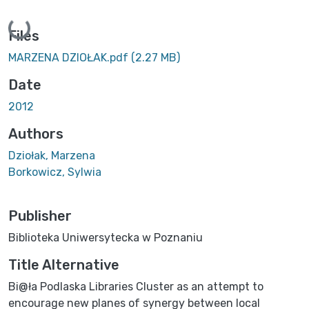
Loading...
Files
MARZENA DZIOŁAK.pdf
(2.27 MB)
Date
2012
Authors
Dziołak, Marzena
Borkowicz, Sylwia
Publisher
Biblioteka Uniwersytecka w Poznaniu
Title Alternative
Bi@ła Podlaska Libraries Cluster as an attempt to
encourage new planes of synergy between local