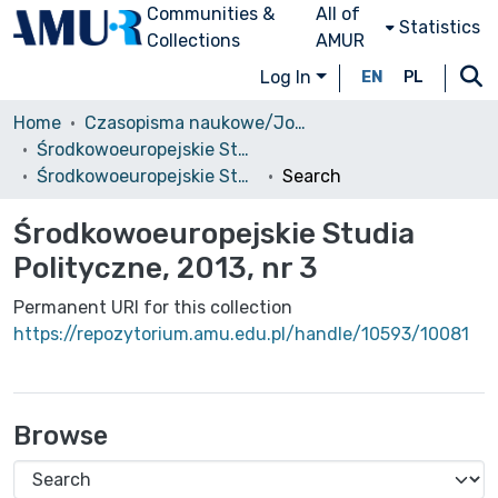
Communities &
All of
Statistics
Collections
AMUR
Log In
EN
PL
Home
Czasopisma naukowe/Journals
Środkowoeuropejskie Studia Polityczne i Medioznawcze
Środkowoeuropejskie Studia Polityczne, 2013, nr 3
Search
Środkowoeuropejskie Studia
Polityczne, 2013, nr 3
Permanent URI for this collection
https://repozytorium.amu.edu.pl/handle/10593/10081
Browse