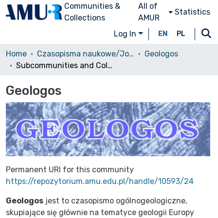
Communities &
All of
Statistics
Collections
AMUR
Log In
EN
PL
Home
Czasopisma naukowe/Journals
Geologos
Subcommunities and Collections
Geologos
Permanent URI for this community
https://repozytorium.amu.edu.pl/handle/10593/24
Geologos
jest to czasopismo ogólnogeologiczne,
skupiające się głównie na tematyce geologii Europy