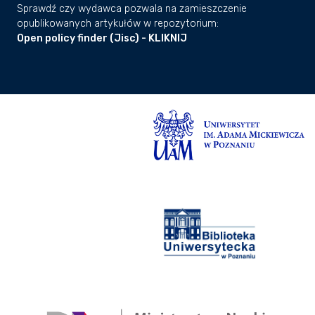
Sprawdź czy wydawca pozwala na zamieszczenie
opublikowanych artykułów w repozytorium:
Open policy finder (Jisc) - KLIKNIJ