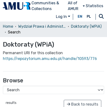
Communities &
All of
Statistics
Collections
AMUR
Log In
EN
PL
Home
Wydział Prawa i Administracji (WPiA)/Faculty of Law and Administration
Doktoraty (WPiA)
Search
Doktoraty (WPiA)
Permanent URI for this collection
https://repozytorium.amu.edu.pl/handle/10593/776
Browse
results
Back to results