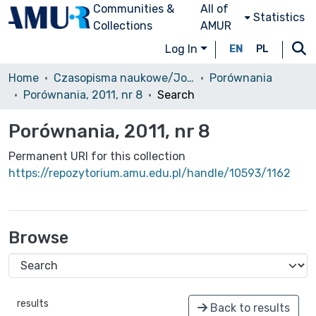
Communities &
All of
Statistics
Collections
AMUR
Log In
EN
PL
Home
Czasopisma naukowe/Journals
Porównania
Porównania, 2011, nr 8
Search
Porównania, 2011, nr 8
Permanent URI for this collection
https://repozytorium.amu.edu.pl/handle/10593/1162
Browse
results
Back to results