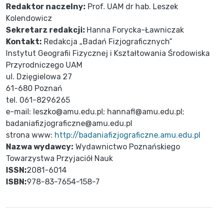
Redaktor naczelny:
Prof. UAM dr hab. Leszek
Kolendowicz
Sekretarz redakcji:
Hanna Forycka-Ławniczak
Kontakt:
Redakcja „Badań Fizjograficznych”
Instytut Geografii Fizycznej i Kształtowania Środowiska
Przyrodniczego UAM
ul. Dzięgielowa 27
61-680 Poznań
tel. 061-8296265
e-mail: leszko@amu.edu.pl; hannafl@amu.edu.pl;
badaniafizjograficzne@amu.edu.pl
strona www:
http://badaniafizjograficzne.amu.edu.pl
Nazwa wydawcy:
Wydawnictwo Poznańskiego
Towarzystwa Przyjaciół Nauk
ISSN:
2081-6014
ISBN:
978-83-7654-158-7