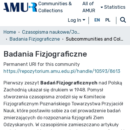
Communities &
All of
Statistics
Collections
AMUR
Log In
EN
PL
Home
Czasopisma naukowe/Journals
Badania Fizjograficzne
Subcommunities and Collections
Badania Fizjograficzne
Permanent URI for this community
https://repozytorium.amu.edu.pl/handle/10593/8613
Pierwszy zeszyt
Badań Fizjograficznych
nad Polską
Zachodnią ukazał się drukiem w 1948. Pomysł
stworzenia czasopisma zrodził się w Komitecie
Fizjograficznym Poznańskiego Towarzystwa Przyjaciół
Nauk, które postawiło sobie za cel prowadzenie badań
zmierzających do rozpoznania fizjografii Ziem
Odzyskanych. W czasopiśmie zamieszczano artykuły