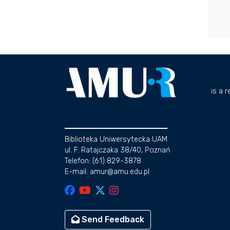
is a 
Biblioteka Uniwersytecka UAM
ul. F. Ratajczaka 38/40, Poznań
Telefon: (61) 829-3878
E-mail: amur@amu.edu.pl
Send Feedback