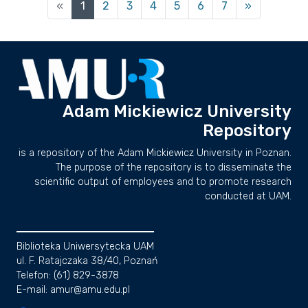
(current)
«
1
2
3
4
5
6
7
»
Adam Mickiewicz University
Repository
is a repository of the Adam Mickiewicz University in Poznan.
The purpose of the repository is to disseminate the
scientific output of employees and to promote research
conducted at UAM.
Biblioteka Uniwersytecka UAM
ul. F. Ratajczaka 38/40, Poznań
Telefon: (61) 829-3878
E-mail: amur@amu.edu.pl