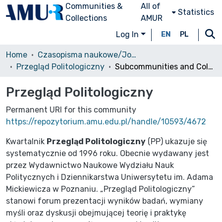
Communities &
All of
Statistics
Collections
AMUR
Log In
EN
PL
Home
Czasopisma naukowe/Journals
Przegląd Politologiczny
Subcommunities and Collections
Przegląd Politologiczny
Permanent URI for this community
https://repozytorium.amu.edu.pl/handle/10593/4672
Kwartalnik
Przegląd Politologiczny
(PP) ukazuje się
systematycznie od 1996 roku. Obecnie wydawany jest
przez Wydawnictwo Naukowe Wydziału Nauk
Politycznych i Dziennikarstwa Uniwersytetu im. Adama
Mickiewicza w Poznaniu. „Przegląd Politologiczny”
stanowi forum prezentacji wyników badań, wymiany
myśli oraz dyskusji obejmującej teorię i praktykę