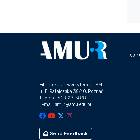
is a 
Biblioteka Uniwersytecka UAM
ul. F. Ratajczaka 38/40, Poznań
Telefon: (61) 829-3878
E-mail: amur@amu.edu.pl
Send Feedback