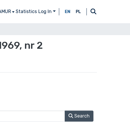
 AMUR
Statistics
Log In
EN
PL
969, nr 2
Search